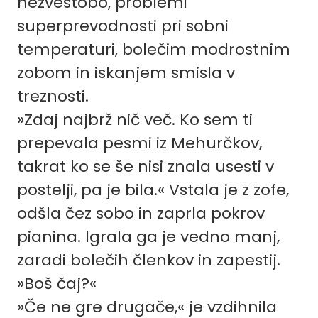
nezvestobo, problemi
superprevodnosti pri sobni
temperaturi, bolečim modrostnim
zobom in iskanjem smisla v
treznosti.
»Zdaj najbrž nič več. Ko sem ti
prepevala pesmi iz Mehurčkov,
takrat ko se še nisi znala usesti v
postelji, pa je bila.« Vstala je z zofe,
odšla čez sobo in zaprla pokrov
pianina. Igrala ga je vedno manj,
zaradi bolečih členkov in zapestij.
»Boš čaj?«
»Če ne gre drugače,« je vzdihnila