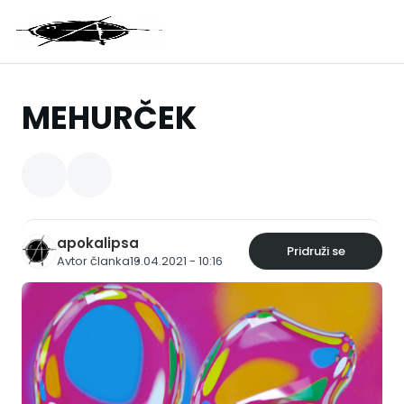
MEHURČEK
apokalipsa
Pridruži se
Avtor članka
19.04.2021 - 10:16