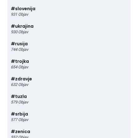
#
slovenija
931
Objav
#
ukrajina
930
Objav
#
rusija
744
Objav
#
trojka
654
Objav
#
zdravje
632
Objav
#
tuzla
579
Objav
#
srbija
577
Objav
#
zenica
552
Objav