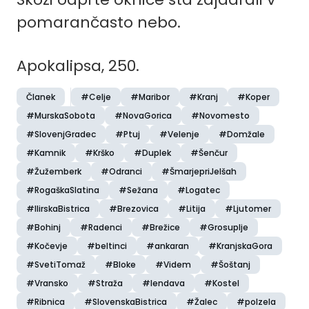
pomarančasto nebo.
Apokalipsa, 250.
Članek
#Celje
#Maribor
#Kranj
#Koper
#MurskaSobota
#NovaGorica
#Novomesto
#SlovenjGradec
#Ptuj
#Velenje
#Domžale
#Kamnik
#Krško
#Duplek
#Šenčur
#Žužemberk
#Odranci
#ŠmarjepriJelšah
#RogaškaSlatina
#Sežana
#Logatec
#IlirskaBistrica
#Brezovica
#Litija
#Ljutomer
#Bohinj
#Radenci
#Brežice
#Grosuplje
#Kočevje
#beltinci
#ankaran
#KranjskaGora
#SvetiTomaž
#Bloke
#Videm
#Šoštanj
#Vransko
#Straža
#lendava
#Kostel
#Ribnica
#SlovenskaBistrica
#Žalec
#polzela