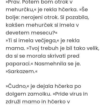
»Prav. Potem bom otrok v
mehurčku,« je rekla hčerka. »Še
bolje: nerojeni otrok. Si pozabila,
kakšen mehurček si imela v
devetem mesecu?«
»Ti si imela večjega,« je rekla
mama. »Tvoj trebuh je bil tako velik,
da si se morala skrivati pred
paparaci.« Nasmehnila se je.
»Sarkazem.«
»Čudno,« je dejala hčerka po
dolgem zamolku. »Pride virus in
združi mamo in hčerko v