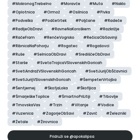
#MokronogTrebelno
#Moravče
#Muta
#Naklo
#Oplotnica
#Ormož
#Osilnica
#Pivka
#Podvelka
#Podčetrtek
#Poljčane
#Radeče
#RadljeObDravi
#RavneNaKoroškem
#Razkrižje
#RačeFram
#RenčeVogrsko
#RečicaObSavinji
#RibnicaNaPohorju
#Rogatec
#Rogašovci
#Ruše
#SelnicaObDravi
#SrediščeObDravi
#Starše
#SvetaTrojicaVSlovenskihGoricah
#SvetiAndražVSlovenskihGoricah
#SvetiJurijObŠčavnici
#SvetiJurijVSlovenskihGoricah
#ŠempeterVrtojba
#Šentjernej
#ŠkofjaLoka
#Škofljica
#ŠmarješkeToplice
#ŠmartnoPriLitiji
#Trbovlje
#TrnovskaVas
#Trzin
#Vitanje
#Vodice
#Vuzenica
#ZagorjeObSavi
#Zavrč
#Železniki
#Žetale
#Žirovnica
Pridruži se
@apokalipsa