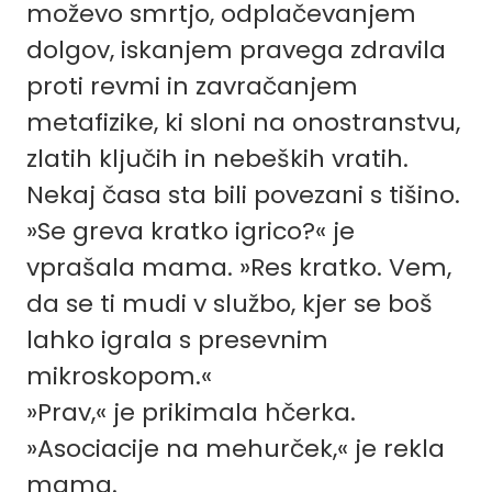
moževo smrtjo, odplačevanjem
dolgov, iskanjem pravega zdravila
proti revmi in zavračanjem
metafizike, ki sloni na onostranstvu,
zlatih ključih in nebeških vratih.
Nekaj časa sta bili povezani s tišino.
»Se greva kratko igrico?« je
vprašala mama. »Res kratko. Vem,
da se ti mudi v službo, kjer se boš
lahko igrala s presevnim
mikroskopom.«
»Prav,« je prikimala hčerka.
»Asociacije na mehurček,« je rekla
mama.