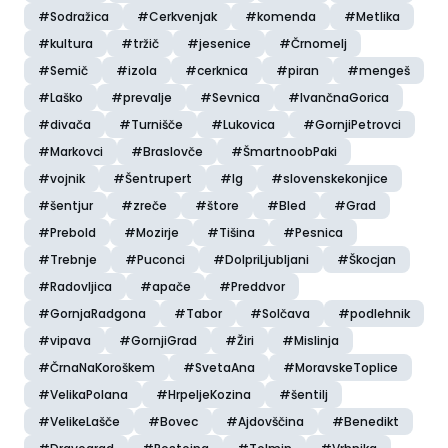
#Sodražica
#Cerkvenjak
#komenda
#Metlika
#kultura
#tržič
#jesenice
#Črnomelj
#Semič
#izola
#cerknica
#piran
#mengeš
#Laško
#prevalje
#Sevnica
#IvančnaGorica
#divača
#Turnišče
#Lukovica
#GornjiPetrovci
#Markovci
#Braslovče
#ŠmartnoobPaki
#vojnik
#Šentrupert
#Ig
#slovenskekonjice
#šentjur
#zreče
#štore
#Bled
#Grad
#Prebold
#Mozirje
#Tišina
#Pesnica
#Trebnje
#Puconci
#DolpriLjubljani
#Škocjan
#Radovljica
#apače
#Preddvor
#GornjaRadgona
#Tabor
#Solčava
#podlehnik
#vipava
#GornjiGrad
#Žiri
#Mislinja
#ČrnaNaKoroškem
#SvetaAna
#MoravskeToplice
#VelikaPolana
#HrpeljeKozina
#šentilj
#VelikeLašče
#Bovec
#Ajdovščina
#Benedikt