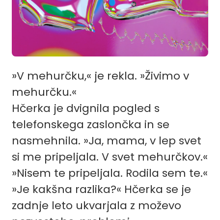
»V mehurčku,« je rekla. »Živimo v
mehurčku.«
Hčerka je dvignila pogled s
telefonskega zaslončka in se
nasmehnila. »Ja, mama, v lep svet
si me pripeljala. V svet mehurčkov.«
»Nisem te pripeljala. Rodila sem te.«
»Je kakšna razlika?« Hčerka se je
zadnje leto ukvarjala z moževo