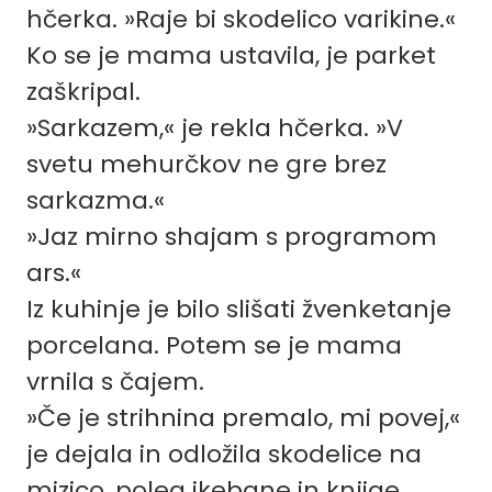
hčerka. »Raje bi skodelico varikine.«
Ko se je mama ustavila, je parket
zaškripal.
»Sarkazem,« je rekla hčerka. »V
svetu mehurčkov ne gre brez
sarkazma.«
»Jaz mirno shajam s programom
ars.«
Iz kuhinje je bilo slišati žvenketanje
porcelana. Potem se je mama
vrnila s čajem.
»Če je strihnina premalo, mi povej,«
je dejala in odložila skodelice na
mizico, poleg ikebane in knjige