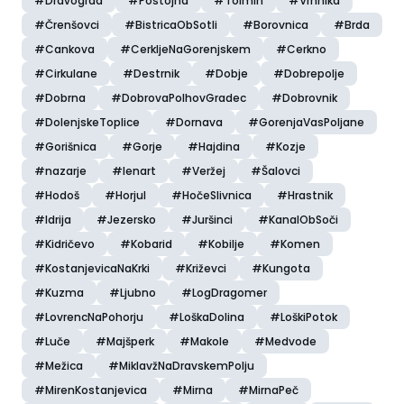
#Dravograd
#Postojna
#Tolmin
#Vrhnika
#Črenšovci
#BistricaObSotli
#Borovnica
#Brda
#Cankova
#CerkljeNaGorenjskem
#Cerkno
#Cirkulane
#Destrnik
#Dobje
#Dobrepolje
#Dobrna
#DobrovaPolhovGradec
#Dobrovnik
#DolenjskeToplice
#Dornava
#GorenjaVasPoljane
#Gorišnica
#Gorje
#Hajdina
#Kozje
#nazarje
#lenart
#Veržej
#Šalovci
#Hodoš
#Horjul
#HočeSlivnica
#Hrastnik
#Idrija
#Jezersko
#Juršinci
#KanalObSoči
#Kidričevo
#Kobarid
#Kobilje
#Komen
#KostanjevicaNaKrki
#Križevci
#Kungota
#Kuzma
#Ljubno
#LogDragomer
#LovrencNaPohorju
#LoškaDolina
#LoškiPotok
#Luče
#Majšperk
#Makole
#Medvode
#Mežica
#MiklavžNaDravskemPolju
#MirenKostanjevica
#Mirna
#MirnaPeč