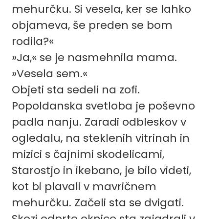
mehurčku. Si vesela, ker se lahko
objameva, še preden se bom
rodila?«
»Ja,« se je nasmehnila mama.
»Vesela sem.«
Objeti sta sedeli na zofi.
Popoldanska svetloba je poševno
padla nanju. Zaradi odbleskov v
ogledalu, na steklenih vitrinah in
mizici s čajnimi skodelicami,
Starostjo in ikebano, je bilo videti,
kot bi plavali v mavričnem
mehurčku. Začeli sta se dvigati.
Skozi odprte oknice sta zajadrali v