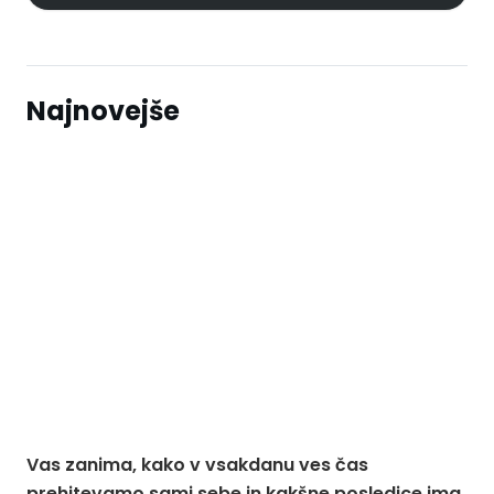
Najnovejše
Vas zanima, kako v vsakdanu ves čas
prehitevamo sami sebe in kakšne posledice ima