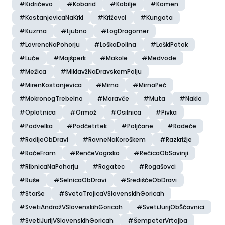
#Kidričevo
#Kobarid
#Kobilje
#Komen
#KostanjevicaNaKrki
#Križevci
#Kungota
#Kuzma
#Ljubno
#LogDragomer
#LovrencNaPohorju
#LoškaDolina
#LoškiPotok
#Luče
#Majšperk
#Makole
#Medvode
#Mežica
#MiklavžNaDravskemPolju
#MirenKostanjevica
#Mirna
#MirnaPeč
#MokronogTrebelno
#Moravče
#Muta
#Naklo
#Oplotnica
#Ormož
#Osilnica
#Pivka
#Podvelka
#Podčetrtek
#Poljčane
#Radeče
#RadljeObDravi
#RavneNaKoroškem
#Razkrižje
#RačeFram
#RenčeVogrsko
#RečicaObSavinji
#RibnicaNaPohorju
#Rogatec
#Rogašovci
#Ruše
#SelnicaObDravi
#SrediščeObDravi
#Starše
#SvetaTrojicaVSlovenskihGoricah
#SvetiAndražVSlovenskihGoricah
#SvetiJurijObŠčavnici
#SvetiJurijVSlovenskihGoricah
#ŠempeterVrtojba