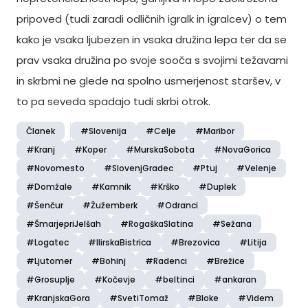
pripoved (tudi zaradi odličnih igralk in igralcev) o tem
kako je vsaka ljubezen in vsaka družina lepa ter da se
prav vsaka družina po svoje sooča s svojimi težavami
in skrbmi ne glede na spolno usmerjenost staršev, v
to pa seveda spadajo tudi skrbi otrok.
Članek
#Slovenija
#Celje
#Maribor
#Kranj
#Koper
#MurskaSobota
#NovaGorica
#Novomesto
#SlovenjGradec
#Ptuj
#Velenje
#Domžale
#Kamnik
#Krško
#Duplek
#Šenčur
#Žužemberk
#Odranci
#ŠmarjepriJelšah
#RogaškaSlatina
#Sežana
#Logatec
#IlirskaBistrica
#Brezovica
#Litija
#Ljutomer
#Bohinj
#Radenci
#Brežice
#Grosuplje
#Kočevje
#beltinci
#ankaran
#KranjskaGora
#SvetiTomaž
#Bloke
#Videm