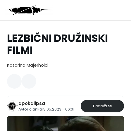
LEZBIČNI DRUŽINSKI
FILMI
Katarina Majerhold
apokalipsa
Pridruži se
Avtor članka
15.05.2023 - 06:01