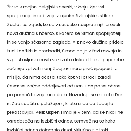
Živita v majhni belgijski soseski, v kraju, kjer vsi
sprejemajo in sobivajo z njunim življenjskim stilom.
Zaplet se zgodi, ko se v sosesko nasproti njih preseli
nova družina s hčerko, s katero se Simon spoprijatelji
in se vanjo sčasoma zagleda. A z novo družino pridejo
tudi konflikti in predsodki, Simon pa je v fazi razvoja in
vzpostavljanja novih vezi zato diskreditorne pripombe
začnejo vplivati nanj. Zdaj se mora prvič spopasti z
mislijo, da nima očeta, tako kot vsi otroci, zaradi
česar se začne oddaljevati od Dan, Dan pa se obrne
po pomoč k svojemu očetu. Nazadnje se morata Dan
in Zoé soočiti s položajem, ki sta si ga do tedaj le
predstavljali. Velik uspeh filma je v tem, da se nikoli ne
osredotoča na lezbični odnos, temveč na to kako
lezbični odnos dojemajo drugi, vključno z otroki: