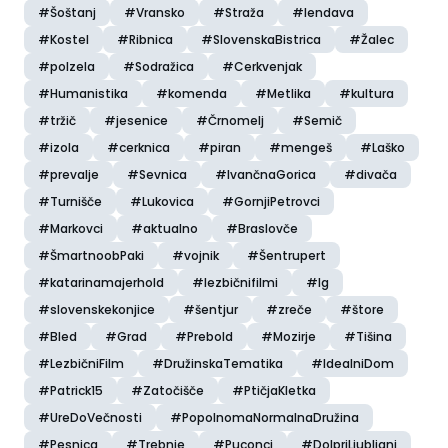
#Šoštanj
#Vransko
#Straža
#lendava
#Kostel
#Ribnica
#SlovenskaBistrica
#Žalec
#polzela
#Sodražica
#Cerkvenjak
#Humanistika
#komenda
#Metlika
#kultura
#tržič
#jesenice
#Črnomelj
#Semič
#izola
#cerknica
#piran
#mengeš
#Laško
#prevalje
#Sevnica
#IvančnaGorica
#divača
#Turnišče
#Lukovica
#GornjiPetrovci
#Markovci
#aktualno
#Braslovče
#ŠmartnoobPaki
#vojnik
#Šentrupert
#katarinamajerhold
#lezbičnifilmi
#Ig
#slovenskekonjice
#šentjur
#zreče
#štore
#Bled
#Grad
#Prebold
#Mozirje
#Tišina
#LezbičniFilm
#DružinskaTematika
#IdealniDom
#Patrick15
#Zatočišče
#PtičjaKletka
#UreDoVečnosti
#PopolnomaNormalnaDružina
#Pesnica
#Trebnje
#Puconci
#DolpriLjubljani