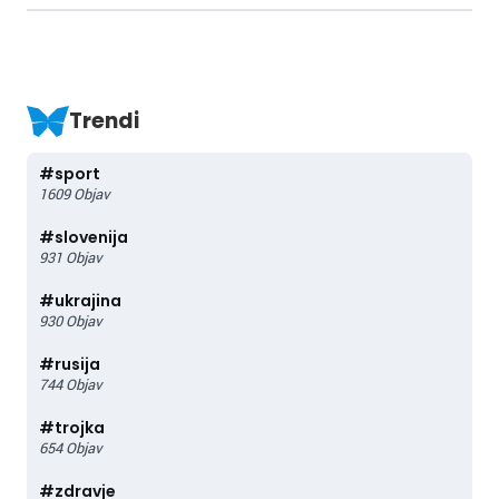
Trendi
#
sport
1609
Objav
#
slovenija
931
Objav
#
ukrajina
930
Objav
#
rusija
744
Objav
#
trojka
654
Objav
#
zdravje