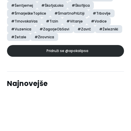
#Šentjernej
#ŠkofjaLoka
#Škofljica
#ŠmarješkeToplice
#ŠmartnoPriLitiji
#Trbovlje
#TrnovskaVas
#Trzin
#Vitanje
#Vodice
#Vuzenica
#ZagorjeObSavi
#Zavrč
#Železniki
#Žetale
#Žirovnica
Pridruži se
@apokalipsa
Najnovejše