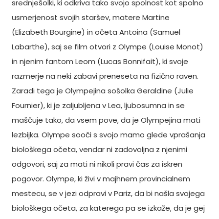
srednješolki, ki odkriva tako svojo spolnost kot spolno
usmerjenost svojih staršev, matere Martine
(Elizabeth Bourgine) in očeta Antoina (Samuel
Labarthe), saj se film otvori z Olympe (Louise Monot)
in njenim fantom Leom (Lucas Bonnifait), ki svoje
razmerje na neki zabavi preneseta na fizično raven.
Zaradi tega je Olympejina sošolka Geraldine (Julie
Fournier), ki je zaljubljena v Lea, ljubosumna in se
maščuje tako, da vsem pove, da je Olympejina mati
lezbijka. Olympe sooči s svojo mamo glede vprašanja
biološkega očeta, vendar ni zadovoljna z njenimi
odgovori, saj za mati ni nikoli pravi čas za iskren
pogovor. Olympe, ki živi v majhnem provincialnem
mestecu, se v jezi odpravi v Pariz, da bi našla svojega
biološkega očeta, za katerega pa se izkaže, da je gej