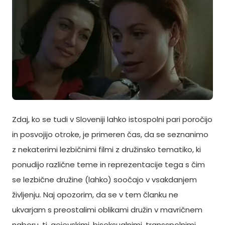
Zdaj, ko se tudi v Sloveniji lahko istospolni pari poročijo
in posvojijo otroke, je primeren čas, da se seznanimo
z nekaterimi lezbičnimi filmi z družinsko tematiko, ki
ponudijo različne teme in reprezentacije tega s čim
se lezbične družine (lahko) soočajo v vsakdanjem
življenju. Naj opozorim, da se v tem članku ne
ukvarjam s preostalimi oblikami družin v mavričnem
naboru, tj. gejevskimi, biseksualnimi, transspolnimi