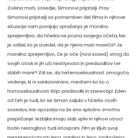
Zoéina mati, sosedje, Simonovi prijatelji. Prav
Simonovi prijatelji so pomemben del filma in njihove
situacije nam porajajo vprašanja: je moralno
sprejemljivo, da hčerka ne pozna svojega očeta, ker
je odšel, ko je izvedel, da je njena mati noseča? Je
moralno sprejemljivo, če je oče (novi sosed) strog do
svojih otrok in jih uči nestrpnosti in predsodkov ter
slabih manir? Zdi se, da heteroseksualnost omogoča
vedenje, ki ni sankcionirano, medtem ko so o
homoseksualnosti širijo predsodki in stereotipi. Eden
od teh je tudi, ko se Simon zaljubi v hčerko novih
sosedov, kar opozarja na še eno splošno zmotno
prepričanje: lezbijke imajo slab vpliv in njihovi otroci
bodo neizogibno tudi istospolni. Film je kljub svoji
nepretencioznosti lepa, ganljiva in lepo zaokrožena