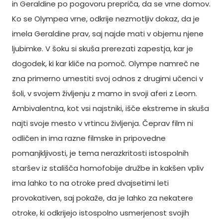
in Geraldine po pogovoru prepriča, da se vrne domov.
Ko se Olympea vrne, odkrije nezmotljiv dokaz, da je
imela Geraldine prav, saj najde mati v objemu njene
ljubimke. V šoku si skuša prerezati zapestja, kar je
dogodek, ki kar kliče na pomoč. Olympe namreč ne
zna primerno umestiti svoj odnos z drugimi učenci v
šoli, v svojem življenju z mamo in svoji aferi z Leom.
Ambivalentna, kot vsi najstniki, išče ekstreme in skuša
najti svoje mesto v vrtincu življenja. Čeprav film ni
odličen in ima razne filmske in pripovedne
pomanjkljivosti, je tema nerazkritosti istospolnih
staršev iz stališča homofobije družbe in kakšen vpliv
ima lahko to na otroke pred dvajsetimi leti
provokativen, saj pokaže, da je lahko za nekatere
otroke, ki odkrijejo istospolno usmerjenost svojih