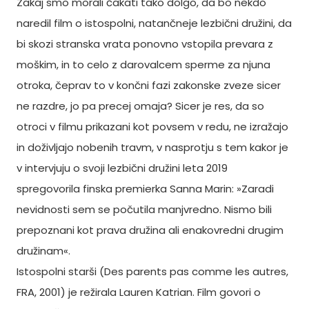
Zakaj smo morali čakati tako dolgo, da bo nekdo
naredil film o istospolni, natančneje lezbični družini, da
bi skozi stranska vrata ponovno vstopila prevara z
moškim, in to celo z darovalcem sperme za njuna
otroka, čeprav to v končni fazi zakonske zveze sicer
ne razdre, jo pa precej omaja? Sicer je res, da so
otroci v filmu prikazani kot povsem v redu, ne izražajo
in doživljajo nobenih travm, v nasprotju s tem kakor je
v intervjuju o svoji lezbični družini leta 2019
spregovorila finska premierka Sanna Marin: »Zaradi
nevidnosti sem se počutila manjvredno. Nismo bili
prepoznani kot prava družina ali enakovredni drugim
družinam«.
Istospolni starši (Des parents pas comme les autres,
FRA, 2001) je režirala Lauren Katrian. Film govori o