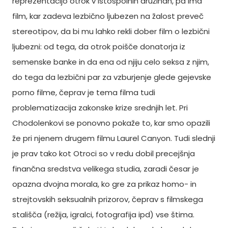
reprezentacijo otrok v istospolnih družinah, pa ima
film, kar zadeva lezbično ljubezen na žalost preveč
stereotipov, da bi mu lahko rekli dober film o lezbični
ljubezni: od tega, da otrok poišče donatorja iz
semenske banke in da ena od njiju celo seksa z njim,
do tega da lezbični par za vzburjenje glede gejevske
porno filme, čeprav je tema filma tudi
problematizacija zakonske krize srednjih let. Pri
Chodolenkovi se ponovno pokaže to, kar smo opazili
že pri njenem drugem filmu Laurel Canyon. Tudi slednji
je prav tako kot Otroci so v redu dobil precejšnja
finančna sredstva velikega studia, zaradi česar je
opazna dvojna morala, ko gre za prikaz homo- in
strejtovskih seksualnih prizorov, čeprav s filmskega
stališča (režija, igralci, fotografija ipd) vse štima.