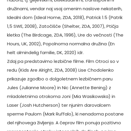
družinami, vendar naj vsaj omenim naslove nekaterih,
Idealni dom (Ideal Home, ZDA, 2018), Patrick 1.5 (Patrik
1,5 SWE, 2008), Zatočišče (Shelter, ZDA, 2007), Ptičja
kletka (The Birdcage, ZDA, 1996), Ure do večnosti (The
Hours, UK, 2002), Popolnoma normalna družina (En
helt almindelig familie, DK, 2020) idr.
Zdaj pa predstavimo lezbične filme. Film Otroci so v
redu (Kids Are Alright, ZDA, 2008) Lise Chodolenko
prikazuje zgodbo o dolgoletnem lezbičnem paru
Jules (Julianne Moore) in Nic (Annette Bening) z
mladoletnima otrokoma Joni (Mia Wasikowska) in
Laser (Josh Hutcherson) ter njunim darovalcem
sperme Paulom (Mark Ruffalo), ki nenadoma postane
del njihovega življenja. A čeprav film ponuja pozitivno