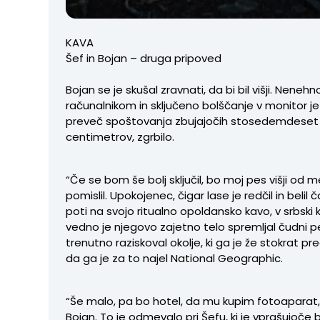
KAVA
Šef in Bojan – druga pripoved
Bojan se je skušal zravnati, da bi bil višji. Nene
računalnikom in sključeno bolščanje v monitor je
preveč spoštovanja zbujajočih stosedemdeset
centimetrov, zgrbilo.
“Če se bom še bolj sključil, bo moj pes višji od 
pomislil. Upokojenec, čigar lase je redčil in belil ča
poti na svojo ritualno opoldansko kavo, v srbski 
vedno je njegovo zajetno telo spremljal čudni pes
trenutno raziskoval okolje, ki ga je že stokrat pre
da ga je za to najel National Geographic.
“Še malo, pa bo hotel, da mu kupim fotoaparat,”
Bojan. To je odmevalo pri Šefu, ki je vprašujoče b