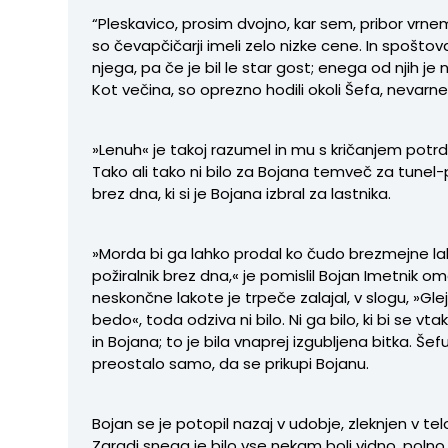
“Pleskavico, prosim dvojno, kar sem, pribor vrne
so čevapčičarji imeli zelo nizke cene. In spošto
njega, pa če je bil le star gost; enega od njih je n
Kot večina, so oprezno hodili okoli Šefa, nevar
»Lenuh« je takoj razumel in mu s kričanjem potrdi
Tako ali tako ni bilo za Bojana temveč za tunel-p
brez dna, ki si je Bojana izbral za lastnika.
»Morda bi ga lahko prodal ko čudo brezmejne la
požiralnik brez dna,« je pomislil Bojan Imetnik o
neskončne lakote je trpeče zalajal, v slogu, »Gl
bedo«, toda odziva ni bilo. Ni ga bilo, ki bi se vt
in Bojana; to je bila vnaprej izgubljena bitka. Šefu
preostalo samo, da se prikupi Bojanu.
Bojan se je potopil nazaj v udobje, zleknjen v telo
Zaradi snega je bilo vse nekam bolj vidno, polno