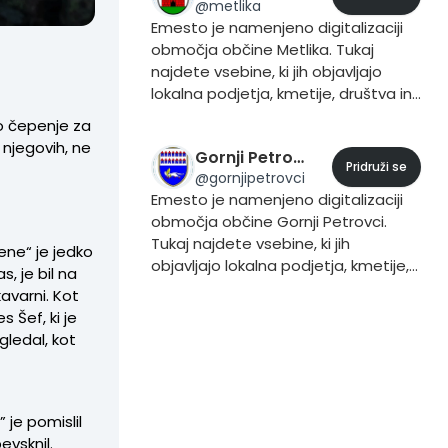
@
metlika
#Maribor.
Emesto je namenjeno digitalizaciji
območja občine Metlika. Tukaj
najdete vsebine, ki jih objavljajo
lokalna podjetja, kmetije, društva in
prebivalci. Če želite vsebino dodati
hno čepenje za
to storite iz svojega profila, tako da
 njegovih, ne
Gornji Petrovci eMesto
pri objavljanju vsebine dodate trend
Pridruži se
@
gornjipetrovci
#Metlika.
Emesto je namenjeno digitalizaciji
območja občine Gornji Petrovci.
Tukaj najdete vsebine, ki jih
mene“ je jedko
objavljajo lokalna podjetja, kmetije,
s, je bil na
društva in prebivalci. Če želite
kavarni. Kot
vsebino dodati to storite iz svojega
 Šef, ki je
profila, tako da pri objavljanju
gledal, kot
vsebine dodate trend #Gornji
Petrovci.
 je pomislil
evsknil.