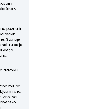
 kavarni
tekočina v
.
ana poznal in
od redkih
dne. Stanoje
znal-tu se je
il vrečo
jana.
po travniku;
ečino miz pa
 kljub mrazu,
o vino. Na
 slovensko
.