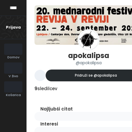
Prijava
apokalipsa
Domov
@apokalipsa
Pridruži se
@apokalipsa
V živo
9
sledilcev
Košarica
Najljubši citat
Interesi