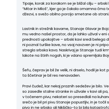
Tipaje, korak za korakom se je bližal cilju – srbski
“Mitar in Miloš”, kjer ga je čakala omamna črna 
džezvi, s svežo obilno porcijo smetane ob strani
Lastnik in strežnik kavarne, Stanoje Glavar je Boj
mu vedno našel prostor, da je lahko užival v eni 
prednosti upokojitve – srbski kavi sredi belega 
ni poznal turške kave, no vsaj navzven je ni pripo
stregla srbska kava. Naskrivaj je Stanoje tudi krm
lakote na štirih nogah, ki je vdano spremljala Bo
Šefu, čeprav je bil že velik, ni drselo, hodil je kot 
ta ščetinar je bil res nenavaden.
Pravi čudež, kar nekaj praznih sedežev je bilo. V
so zasedle stalne stranke in uživale v kavi ali pa,
v točenem pivu; nekateri so presedlali na kuhan
srečo je bil pri pivu Stanoje popustljiv, in je točil
pivo in ne srbsko ali Nikšičko-to bi bila katastrofa