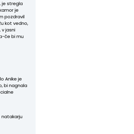
 je stregla
, kamor je
em pozdravil
žu kot vedno,
v jasni
ja-če bi mu
lo Anike je
ko, bi nagnala
ocialne
e natakarju