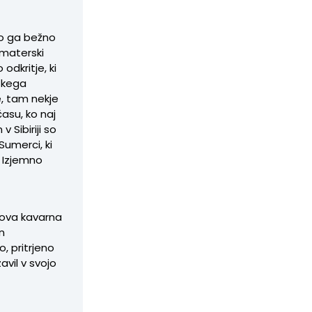
 so ga bežno
Amaterski
odkritje, ki
eškega
, tam nekje
 času, ko naj
v Sibiriji so
Sumerci, ki
. Izjemno
gova kavarna
in
, pritrjeno
avil v svojo