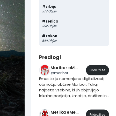
#
srbija
577
Objav
#
zenica
552
Objav
#
zakon
540
Objav
Predlogi
Maribor eMesto
Pridruži se
@
maribor
Emesto je namenjeno digitalizaciji
območja občine Maribor. Tukaj
najdete vsebine, ki jih objavljajo
lokalna podjetja, kmetije, društva in
prebivalci. Če želite vsebino dodati
to storite iz svojega profila, tako da
Metlika eMesto
pri objavljanju vsebine dodate trend
Pridruži se