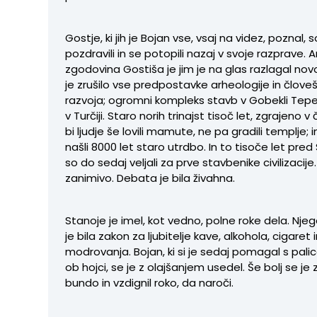
Gostje, ki jih je Bojan vse, vsaj na videz, poznal,
pozdravili in se potopili nazaj v svoje razprave. 
zgodovina Gostiša je jim je na glas razlagal novo 
je zrušilo vse predpostavke arheologije in člov
razvoja; ogromni kompleks stavb v Gobekli Tepe
v Turčiji. Staro norih trinajst tisoč let, zgrajeno v
bi ljudje še lovili mamute, ne pa gradili templje; in 
našli 8000 let staro utrdbo. In to tisoče let pred 
so do sedaj veljali za prve stavbenike civilizacije
zanimivo. Debata je bila živahna.
Stanoje je imel, kot vedno, polne roke dela. Nje
je bila zakon za ljubitelje kave, alkohola, cigaret 
modrovanja. Bojan, ki si je sedaj pomagal s palico
ob hojci, se je z olajšanjem usedel. Še bolj se je z
bundo in vzdignil roko, da naroči.