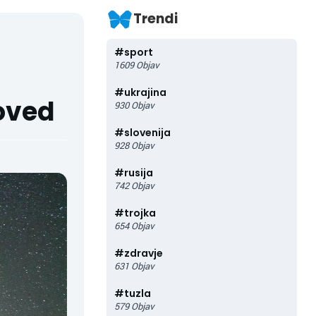
Trendi
#
sport
1609
Objav
#
ukrajina
oved
930
Objav
#
slovenija
928
Objav
#
rusija
742
Objav
#
trojka
654
Objav
#
zdravje
631
Objav
#
tuzla
579
Objav