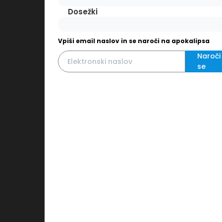
Dosežki
Vpiši email naslov in se naroči na apokalipsa
Naroči
se