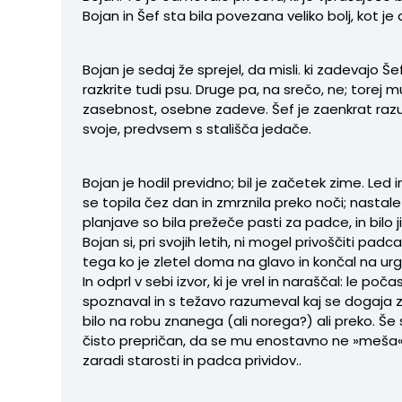
Bojan in Šef sta bila povezana veliko bolj, kot je 
Bojan je sedaj že sprejel, da misli. ki zadevajo Še
razkrite tudi psu. Druge pa, na srečo, ne; torej m
zasebnost, osebne zadeve. Šef je zaenkrat raz
svoje, predvsem s stališča jedače.
Bojan je hodil previdno; bil je začetek zime. Led 
se topila čez dan in zmrznila preko noči; nastal
planjave so bila prežeče pasti za padce, in bilo j
Bojan si, pri svojih letih, ni mogel privoščiti padca
tega ko je zletel doma na glavo in končal na urg
In odprl v sebi izvor, ki je vrel in naraščal: le počas
spoznaval in s težavo razumeval kaj se dogaja z 
bilo na robu znanega (ali norega?) ali preko. Še s
čisto prepričan, da se mu enostavno ne »meša«
zaradi starosti in padca prividov..