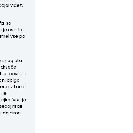
dajal videz.
fa, so
u je ostala
umel vse po
in sneg sta
e drseče
ih je povsod.
; ni dolgo
enci v komi.
i je
njim. Vse je
edaj ni bil
, da nima