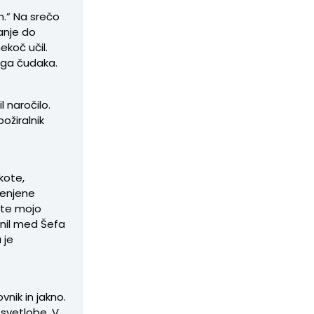
m.” Na srečo
vanje do
ekoč učil.
nega čudaka.
l naročilo.
ožiralnik
kote,
menjene
ejte mojo
aknil med Šefa
 je
vnik in jakno.
 svetlobe. V