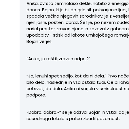
Anika, čvrsto temnolaso dekle, nabito z energijo,
danes. Bojan, ki je bil do grla sit pokvarjenih ljudi
spadala večina njegovih sorodnikov, je z veselj
njen jasni, pošteni obraz. Šef je, po nekem čude
našel prostor zraven njena in zazeval z gobcem, 
upodobitvi- stiski od lakote umirajočega romar
Bojan verjel.
“Anika, je roštilj zraven odprt?”
“Ja, lenuhi spet sedijo, kot da ni dela.” Prvo nače
bilo delo, naslednje in vsa ostala tudi. Če bi lah
cel svet, da dela; Anika ni verjela v smiselnost s
podpore.
»Dobro, dobro,«“ se je odzval Bojan in vstal, da j
sosednega lokala s palico zbudil pozornost.