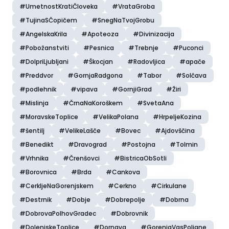
#UmetnostKratiČloveka
#VrataGroba
#TujinaSČopičem
#SnegNaTvojGrobu
#AngelskaKrila
#Apoteoza
#Divinizacija
#Pobožanstviti
#Pesnica
#Trebnje
#Puconci
#DolpriLjubljani
#Škocjan
#Radovljica
#apače
#Preddvor
#GornjaRadgona
#Tabor
#Solčava
#podlehnik
#vipava
#GornjiGrad
#Žiri
#Mislinja
#ČrnaNaKoroškem
#SvetaAna
#MoravskeToplice
#VelikaPolana
#HrpeljeKozina
#šentilj
#VelikeLašče
#Bovec
#Ajdovščina
#Benedikt
#Dravograd
#Postojna
#Tolmin
#Vrhnika
#Črenšovci
#BistricaObSotli
#Borovnica
#Brda
#Cankova
#CerkljeNaGorenjskem
#Cerkno
#Cirkulane
#Destrnik
#Dobje
#Dobrepolje
#Dobrna
#DobrovaPolhovGradec
#Dobrovnik
#DolenjskeToplice
#Dornava
#GorenjaVasPoljane