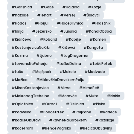
#Gorišnica
#Gorje
#Hajdina
#Kozje
#nazarje
#lenart
#Veržej
#Šalovci
#Hodoš
#Horjul
#HočeSlivnica
#Hrastnik
#Idrija
#Jezersko
#Juršinci
#KanalObSoči
#Kidričevo
#Kobarid
#Kobilje
#Komen
#KostanjevicaNaKrki
#Križevci
#Kungota
#Kuzma
#Ljubno
#LogDragomer
#LovrencNaPohorju
#LoškaDolina
#LoškiPotok
#Luče
#Majšperk
#Makole
#Medvode
#Mežica
#MiklavžNaDravskemPolju
#MirenKostanjevica
#Mirna
#MirnaPeč
#MokronogTrebelno
#Moravče
#Muta
#Naklo
#Oplotnica
#Ormož
#Osilnica
#Pivka
#Podvelka
#Podčetrtek
#Poljčane
#Radeče
#RadljeObDravi
#RavneNaKoroškem
#Razkrižje
#RačeFram
#RenčeVogrsko
#RečicaObSavinji