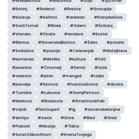
#IlirskaBistrica
#Brezovica
#Litija
#Ljutomer
#Bohinj
#Radenci
#Brežice
#Grosuplje
#Kočevje
#beltinci
#ankaran
#KranjskaGora
#SvetiTomaž
#Bloke
#Videm
#Šoštanj
#Vransko
#Straža
#lendava
#Kostel
#Ribnica
#SlovenskaBistrica
#Žalec
#polzela
#Sodražica
#poezija
#Cerkvenjak
#MatejKrevs
#komenda
#Metlika
#kultura
#tržič
#jesenice
#Črnomelj
#Semič
#izola
#cerknica
#piran
#mengeš
#Laško
#prevalje
#Sevnica
#IvančnaGorica
#divača
#Turnišče
#Lukovica
#GornjiPetrovci
#Markovci
#Braslovče
#ŠmartnoobPaki
#vojnik
#Šentrupert
#Ig
#slovenskekonjice
#šentjur
#zreče
#štore
#Bled
#Grad
#Prebold
#Mozirje
#Tišina
#SonetZAkrostihom
#ImenaTvojega