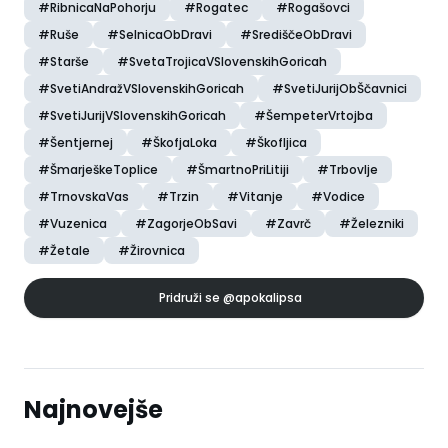
#RibnicaNaPohorju
#Rogatec
#Rogašovci
#Ruše
#SelnicaObDravi
#SrediščeObDravi
#Starše
#SvetaTrojicaVSlovenskihGoricah
#SvetiAndražVSlovenskihGoricah
#SvetiJurijObŠčavnici
#SvetiJurijVSlovenskihGoricah
#ŠempeterVrtojba
#Šentjernej
#ŠkofjaLoka
#Škofljica
#ŠmarješkeToplice
#ŠmartnoPriLitiji
#Trbovlje
#TrnovskaVas
#Trzin
#Vitanje
#Vodice
#Vuzenica
#ZagorjeObSavi
#Zavrč
#Železniki
#Žetale
#Žirovnica
Pridruži se
@apokalipsa
Najnovejše