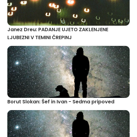
Janez Dreu: PADANJE UJETO ZAKLENJENE
LJUBEZNI V TEMINI ČREPINJ
Borut Slokan: Šef in Ivan - Sedma pripoved