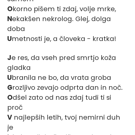
O
korno pišem ti zdaj, volje mrke,
N
ekakšen nekrolog. Glej, dolga
doba
U
metnosti je, a človeka - kratka!
J
e res, da vseh pred smrtjo koža
gladka
U
branila ne bo, da vrata groba
G
rozljivo zevajo odprta dan in noč.
O
dšel zato od nas zdaj tudi ti si
proč
V
najlepših letih, tvoj nemirni duh
je