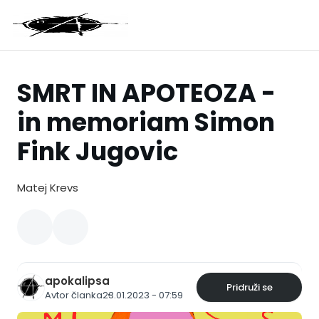
SMRT IN APOTEOZA -
in memoriam Simon
Fink Jugovic
Matej Krevs
apokalipsa
Pridruži se
Avtor članka
23.01.2023 - 07:59