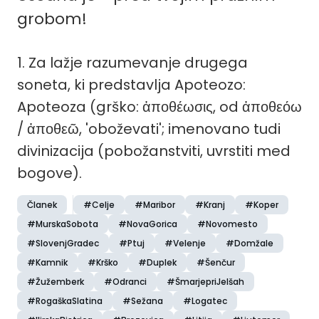
grobom!
1. Za lažje razumevanje drugega
soneta, ki predstavlja Apoteozo:
Apoteoza (grško: ἀποθέωσις, od ἀποθεόω
/ ἀποθεῶ, 'oboževati'; imenovano tudi
divinizacija (pobožanstviti, uvrstiti med
bogove).
Članek
#Celje
#Maribor
#Kranj
#Koper
#MurskaSobota
#NovaGorica
#Novomesto
#SlovenjGradec
#Ptuj
#Velenje
#Domžale
#Kamnik
#Krško
#Duplek
#Šenčur
#Žužemberk
#Odranci
#ŠmarjepriJelšah
#RogaškaSlatina
#Sežana
#Logatec