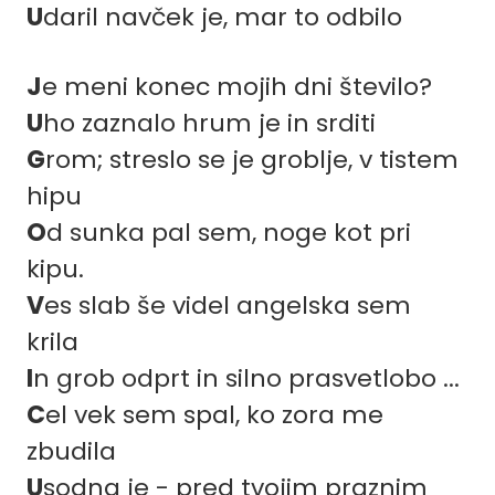
U
daril navček je, mar to odbilo
J
e meni konec mojih dni število?
U
ho zaznalo hrum je in srditi
G
rom; streslo se je groblje, v tistem
hipu
O
d sunka pal sem, noge kot pri
kipu.
V
es slab še videl angelska sem
krila
I
n grob odprt in silno prasvetlobo ...
C
el vek sem spal, ko zora me
zbudila
U
sodna je - pred tvojim praznim