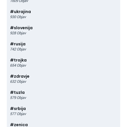
1609
Objav
#
ukrajina
930
Objav
#
slovenija
928
Objav
#
rusija
742
Objav
#
trojka
654
Objav
#
zdravje
632
Objav
#
tuzla
579
Objav
#
srbija
577
Objav
#
zenica