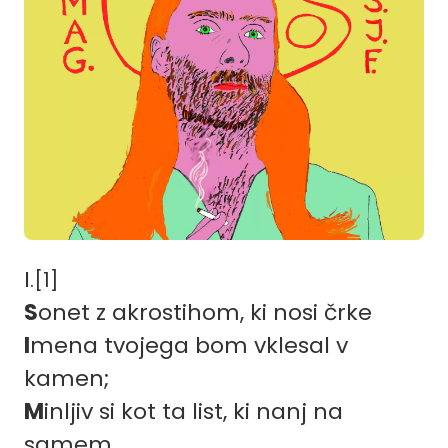
I
.[1]
S
onet z akrostihom, ki nosi črke
I
mena tvojega bom vklesal v
kamen;
M
inljiv si kot ta list, ki nanj na
samem