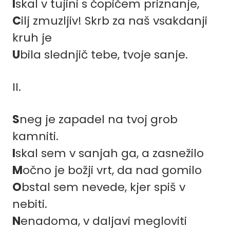
I
skal v tujini s čopičem priznanje,
C
ilj zmuzljiv! Skrb za naš vsakdanji
kruh je
U
bila slednjič tebe, tvoje sanje.
II.
S
neg je zapadel na tvoj grob
kamniti.
I
skal sem v sanjah ga, a zasnežilo
M
očno je božji vrt, da nad gomilo
O
bstal sem nevede, kjer spiš v
nebiti.
N
enadoma, v daljavi megloviti