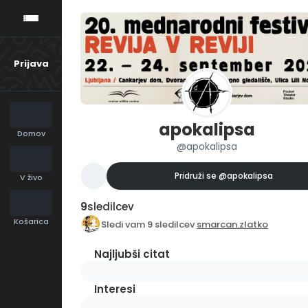
Prijava
apokalipsa
Domov
@apokalipsa
Pridruži se
@apokalipsa
V živo
9
sledilcev
Košarica
Sledi vam 9 sledilcev
smarcan.zlatko
Najljubši citat
Interesi