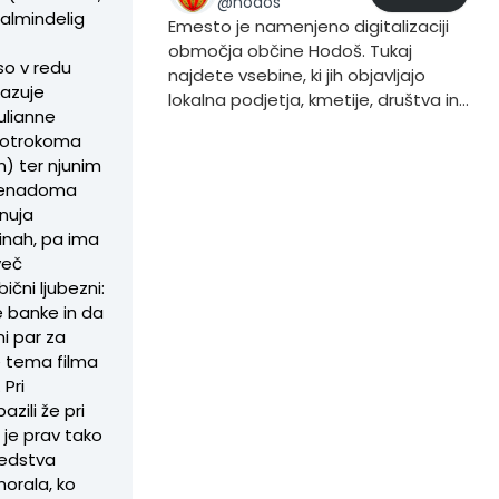
@
hodos
 almindelig
Emesto je namenjeno digitalizaciji
območja občine Hodoš. Tukaj
so v redu
najdete vsebine, ki jih objavljajo
kazuje
lokalna podjetja, kmetije, društva in
ulianne
prebivalci. Če želite vsebino dodati
a otrokoma
to storite iz svojega profila, tako da
n) ter njunim
pri objavljanju vsebine dodate trend
 nenadoma
#Hodoš.
onuja
žinah, pa ima
več
ični ljubezni:
e banke in da
ni par za
e tema filma
 Pri
zili že pri
 je prav tako
redstva
morala, ko