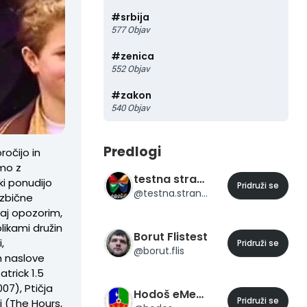
#
srbija
577
Objav
#
zenica
552
Objav
#
zakon
540
Objav
Predlogi
ročijo in
imo z
testna stran 23
ki ponudijo
Pridruži se
@
testna.stran.23
ezbične
Naj opozorim,
likami družin
Borut Flistest
,
Pridruži se
@
borut.flis
m naslove
trick 1.5
007), Ptičja
Hodoš eMesto
Pridruži se
i (The Hours,