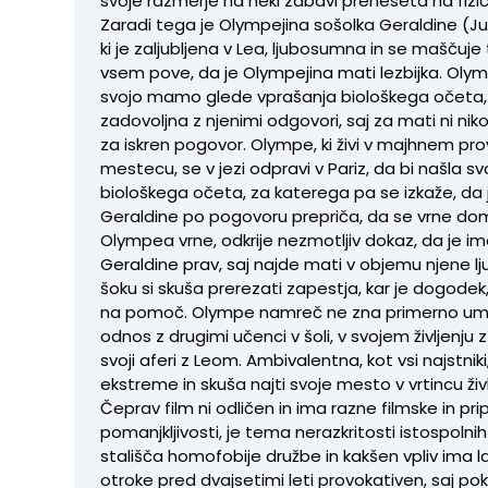
svoje razmerje na neki zabavi preneseta na fizi
Zaradi tega je Olympejina sošolka Geraldine (Jul
ki je zaljubljena v Lea, ljubosumna in se maščuje
vsem pove, da je Olympejina mati lezbijka. Oly
svojo mamo glede vprašanja biološkega očeta, 
zadovoljna z njenimi odgovori, saj za mati ni niko
za iskren pogovor. Olympe, ki živi v majhnem pr
mestecu, se v jezi odpravi v Pariz, da bi našla s
biološkega očeta, za katerega pa se izkaže, da j
Geraldine po pogovoru prepriča, da se vrne do
Olympea vrne, odkrije nezmotljiv dokaz, da je im
Geraldine prav, saj najde mati v objemu njene lj
šoku si skuša prerezati zapestja, kar je dogodek, 
na pomoč. Olympe namreč ne zna primerno umes
odnos z drugimi učenci v šoli, v svojem življenju
svoji aferi z Leom. Ambivalentna, kot vsi najstniki
ekstreme in skuša najti svoje mesto v vrtincu živl
Čeprav film ni odličen in ima razne filmske in p
pomanjkljivosti, je tema nerazkritosti istospolnih
stališča homofobije družbe in kakšen vpliv ima l
otroke pred dvajsetimi leti provokativen, saj pok