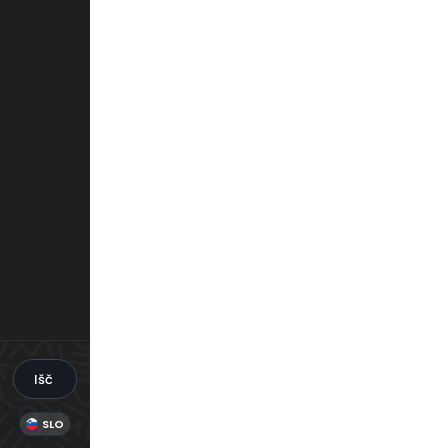
Išči
SLO