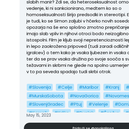
slabih manir? Zdi se, da heteroseksualnost om
vedenje, ki ni sankcionirano, medtem ko so o
homoseksualnosti širijo predsodki in stereotipi.
je tudi, ko se Simon zaljubi v hčerko novih sosedo
opozarja na še eno splošno zmotno prepričanje:
imajo slab vpliv in njihovi otroci bodo neizogibno
istospolni. Film je kljub svoji nepretencioznosti le
in lepo zaokrožena pripoved (tudi zaradi odličnih 
igralcev) o tem kako je vsaka ljubezen in vsaka 
ter da se prav vsaka družina po svoje sooča s sv
težavami in skrbmi ne glede na spolno usmerjen
v to pa seveda spadajo tudi skrbi otrok.
#Slovenija
#Celje
#Maribor
#Kranj
#
#MurskaSobota
#NovaGorica
#Novomes
#SlovenjGradec
#Ptuj
#Velenje
#Domž
#Kamnik
#Krško
#Duplek
#Šenčur
#
May 15, 2023
#Odranci
#ŠmarjepriJelšah
#RogaškaSla
Pridruži se
@apokalipsa