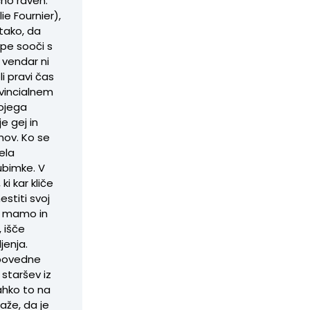
čno raven.
ie Fournier),
 tako, da
mpe sooči s
vendar ni
li pravi čas
ovincialnem
vojega
e gej in
mov. Ko se
ela
ubimke. V
ki kar kliče
titi svoj
 z mamo in
, išče
jenja.
ripovedne
 staršev iz
ahko to na
aže, da je