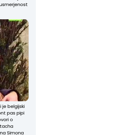
o usmerjenost
je belgijski
ont pas pipi
ovori o
atacha
 sina Simona