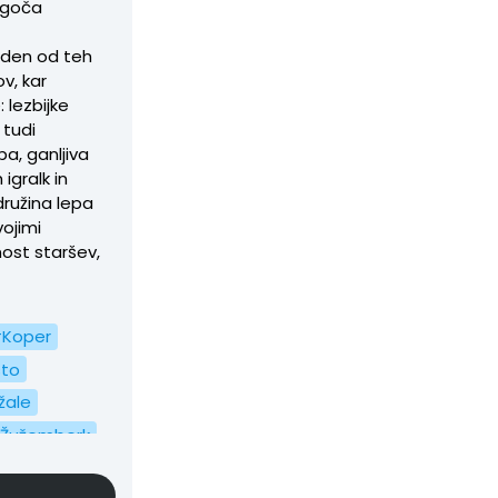
ogoča
 Eden od teh
v, kar
 lezbijke
 tudi
pa, ganljiva
igralk in
družina lepa
ojimi
ost staršev,
Koper
to
ale
Žužemberk
tina