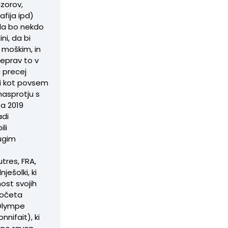
izorov,
afija ipd)
 da bo nekdo
ni, da bi
 moškim, in
eprav to v
a precej
ani kot povsem
 nasprotju s
ta 2019
adi
li
rugim
tres, FRA,
ješolki, ki
ost svojih
 očeta
 Olympe
nifait), ki