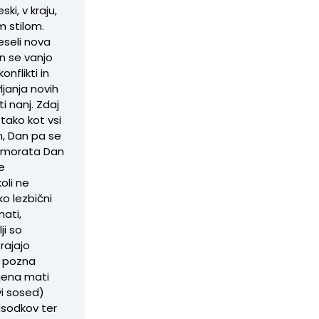
ki, v kraju,
im stilom.
eseli nova
in se vanjo
nflikti in
ljanja novih
i nanj. Zdaj
tako kot vsi
n, Dan pa se
 morata Dan
le
oli ne
o lezbični
mati,
ji so
rajajo
e pozna
njena mati
vi sosed)
edsodkov ter