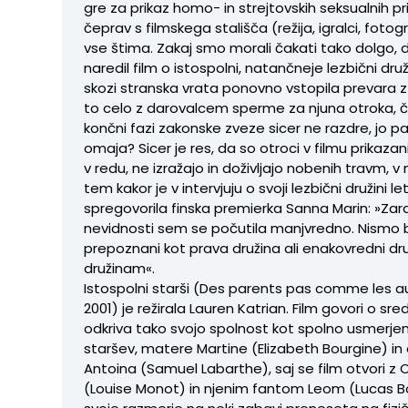
gre za prikaz homo- in strejtovskih seksualnih pr
čeprav s filmskega stališča (režija, igralci, fotogr
vse štima. Zakaj smo morali čakati tako dolgo,
naredil film o istospolni, natančneje lezbični druži
skozi stranska vrata ponovno vstopila prevara z
to celo z darovalcem sperme za njuna otroka, č
končni fazi zakonske zveze sicer ne razdre, jo p
omaja? Sicer je res, da so otroci v filmu prikaz
v redu, ne izražajo in doživljajo nobenih travm, v
tem kakor je v intervjuju o svoji lezbični družini le
spregovorila finska premierka Sanna Marin: »Zar
nevidnosti sem se počutila manjvredno. Nismo bi
prepoznani kot prava družina ali enakovredni d
družinam«.
Istospolni starši (Des parents pas comme les au
2001) je režirala Lauren Katrian. Film govori o sredn
odkriva tako svojo spolnost kot spolno usmerjen
staršev, matere Martine (Elizabeth Bourgine) in
Antoina (Samuel Labarthe), saj se film otvori z
(Louise Monot) in njenim fantom Leom (Lucas Bon