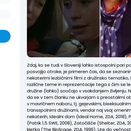
Zdaj, ko se tudi v Sloveniji lahko istospolni pari po
posvojijo otroke, je primeren čas, da se seznan
nekaterimi lezbičnimi filmi z družinsko tematiko, 
različne teme in reprezentacije tega s čim se l
družine (lahko) soočajo v vsakdanjem življenju. 
da se v tem članku ne ukvarjam s preostalimi ob
v mavričnem naboru, tj. gejevskimi, biseksualnimi
transspolnimi družinami, vendar naj vsaj omeni
nekaterih, Idealni dom (Ideal Home, ZDA, 2018), Pa
(Patrik 1,5 SWE, 2008), Zatočišče (Shelter, ZDA, 2
kletka (The Birdcage, ZDA, 1996), Ure do večnost