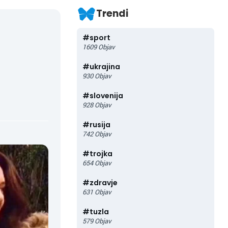
Trendi
#
sport
I
1609
Objav
#
ukrajina
930
Objav
#
slovenija
928
Objav
#
rusija
742
Objav
#
trojka
654
Objav
#
zdravje
631
Objav
#
tuzla
579
Objav