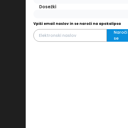
Dosežki
Vpiši email naslov in se naroči na apokalipsa
Naroči
se