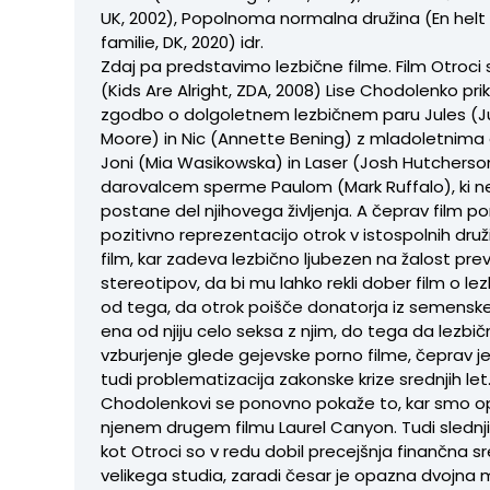
UK, 2002), Popolnoma normalna družina (En helt
familie, DK, 2020) idr.
Zdaj pa predstavimo lezbične filme. Film Otroci 
(Kids Are Alright, ZDA, 2008) Lise Chodolenko pri
zgodbo o dolgoletnem lezbičnem paru Jules (J
Moore) in Nic (Annette Bening) z mladoletnim
Joni (Mia Wasikowska) in Laser (Josh Hutcherso
darovalcem sperme Paulom (Mark Ruffalo), ki
postane del njihovega življenja. A čeprav film p
pozitivno reprezentacijo otrok v istospolnih dru
film, kar zadeva lezbično ljubezen na žalost pre
stereotipov, da bi mu lahko rekli dober film o lezb
od tega, da otrok poišče donatorja iz semensk
ena od njiju celo seksa z njim, do tega da lezbič
vzburjenje glede gejevske porno filme, čeprav j
tudi problematizacija zakonske krize srednjih let.
Chodolenkovi se ponovno pokaže to, kar smo opa
njenem drugem filmu Laurel Canyon. Tudi slednji
kot Otroci so v redu dobil precejšnja finančna s
velikega studia, zaradi česar je opazna dvojna 