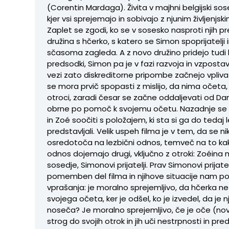
(Corentin Mardaga). Živita v majhni belgijski soses
kjer vsi sprejemajo in sobivajo z njunim življenjsk
Zaplet se zgodi, ko se v sosesko nasproti njih pr
družina s hčerko, s katero se Simon spoprijatelji 
sčasoma zagleda. A z novo družino pridejo tudi ko
predsodki, Simon pa je v fazi razvoja in vzpostav
vezi zato diskreditorne pripombe začnejo vplivat
se mora prvič spopasti z mislijo, da nima očeta, 
otroci, zaradi česar se začne oddaljevati od Da
obrne po pomoč k svojemu očetu. Nazadnje se
in Zoé soočiti s položajem, ki sta si ga do tedaj 
predstavljali. Velik uspeh filma je v tem, da se nik
osredotoča na lezbični odnos, temveč na to kak
odnos dojemajo drugi, vključno z otroki: Zoéina 
sosedje, Simonovi prijatelji. Prav Simonovi prijatel
pomemben del filma in njihove situacije nam po
vprašanja: je moralno sprejemljivo, da hčerka n
svojega očeta, ker je odšel, ko je izvedel, da je 
noseča? Je moralno sprejemljivo, če je oče (no
strog do svojih otrok in jih uči nestrpnosti in pr