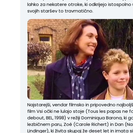
lahko za nekatere otroke, ki odkrijejo istospoln
svojih staršev to travmatično.
Najstarejši, vendar filmsko in pripovedno najboljši 
film Vsi očki ne lulajo stoje (Tous les papas ne f
debout, BEL, 1998) v režiji Dominiqua Barona, ki g
lezbičnem paru, Zoé (Carole Richert) in Dan (N
Lindinger), ki živita skupaj že deset let in imata