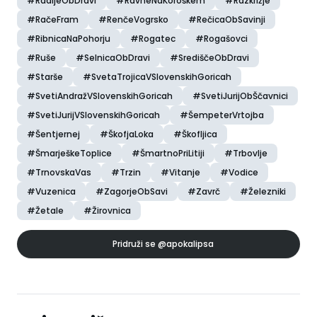
#RadljeObDravi
#RavneNaKoroškem
#Razkrižje
#RačeFram
#RenčeVogrsko
#RečicaObSavinji
#RibnicaNaPohorju
#Rogatec
#Rogašovci
#Ruše
#SelnicaObDravi
#SrediščeObDravi
#Starše
#SvetaTrojicaVSlovenskihGoricah
#SvetiAndražVSlovenskihGoricah
#SvetiJurijObŠčavnici
#SvetiJurijVSlovenskihGoricah
#ŠempeterVrtojba
#Šentjernej
#ŠkofjaLoka
#Škofljica
#ŠmarješkeToplice
#ŠmartnoPriLitiji
#Trbovlje
#TrnovskaVas
#Trzin
#Vitanje
#Vodice
#Vuzenica
#ZagorjeObSavi
#Zavrč
#Železniki
#Žetale
#Žirovnica
Pridruži se
@apokalipsa