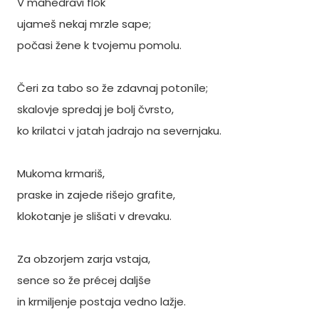
V mahedravi flok
ujameš nekaj mrzle sape;
počasi žene k tvojemu pomolu.
Čeri za tabo so že zdavnaj potoníle;
skalovje spredaj je bolj čvrsto,
ko krilatci v jatah jadrajo na severnjaku.
Mukoma krmariš,
praske in zajede rišejo grafite,
klokotanje je slišati v drevaku.
Za obzorjem zarja vstaja,
sence so že précej daljše
in krmiljenje postaja vedno lažje.