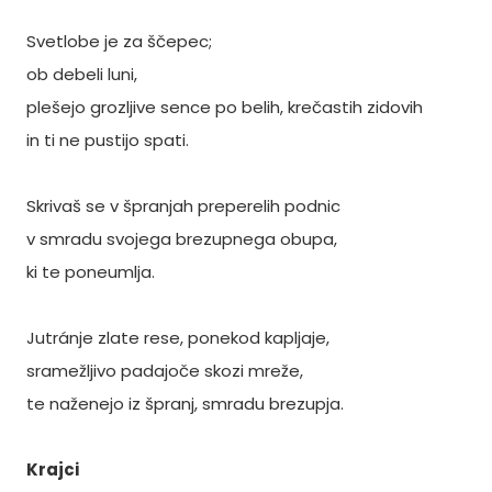
Svetlobe je za ščepec;
ob debeli luni,
plešejo grozljive sence po belih, krečastih zidovih
in ti ne pustijo spati.
Skrivaš se v špranjah preperelih podnic
v smradu svojega brezupnega obupa,
ki te poneumlja.
Jutránje zlate rese, ponekod kapljaje,
sramežljivo padajoče skozi mreže,
te naženejo iz špranj, smradu brezupja.
Krajci