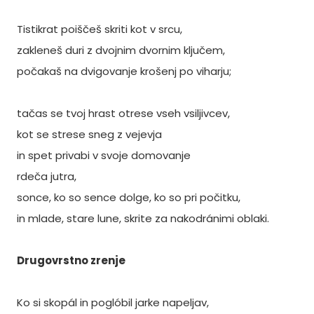
Tistikrat poiščeš skriti kot v srcu,
zakleneš duri z dvojnim dvornim ključem,
počakaš na dvigovanje krošenj po viharju;
tačas se tvoj hrast otrese vseh vsiljivcev,
kot se strese sneg z vejevja
in spet privabi v svoje domovanje
rdeča jutra,
sonce, ko so sence dolge, ko so pri počitku,
in mlade, stare lune, skrite za nakodránimi oblaki.
Drugovrstno zrenje
Ko si skopál in poglóbil jarke napeljav,