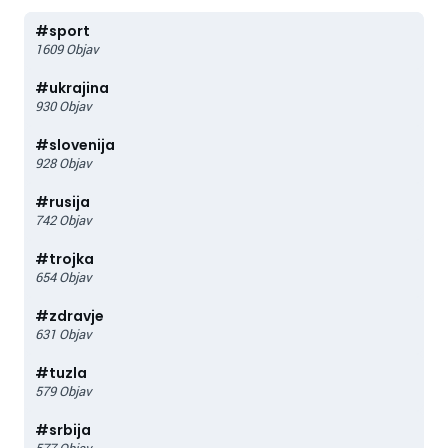
#
sport
1609
Objav
#
ukrajina
930
Objav
#
slovenija
928
Objav
#
rusija
742
Objav
#
trojka
654
Objav
#
zdravje
631
Objav
#
tuzla
579
Objav
#
srbija