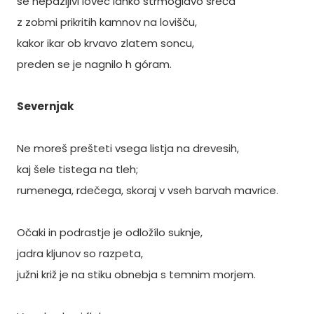
se nepazljivi lovec lahko strmoglavo sreča
z zobmi prikritih kamnov na lovišču,
kakor ikar ob krvavo zlatem soncu,
preden se je nagnilo h góram.
Severnjak
Ne moreš prešteti vsega listja na drevesih,
kaj šele tistega na tleh;
rumenega, rdečega, skoraj v vseh barvah mavrice.
Očaki in podrastje je odložílo suknje,
jadra kljunov so razpeta,
južni križ je na stiku obnebja s temnim morjem.