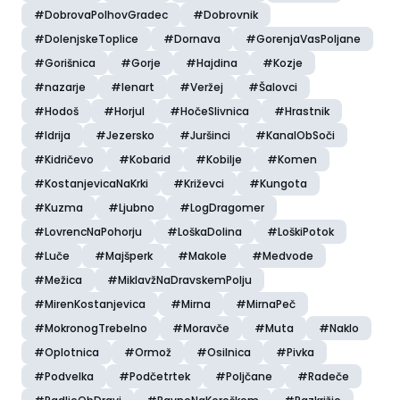
#DobrovaPolhovGradec
#Dobrovnik
#DolenjskeToplice
#Dornava
#GorenjaVasPoljane
#Gorišnica
#Gorje
#Hajdina
#Kozje
#nazarje
#lenart
#Veržej
#Šalovci
#Hodoš
#Horjul
#HočeSlivnica
#Hrastnik
#Idrija
#Jezersko
#Juršinci
#KanalObSoči
#Kidričevo
#Kobarid
#Kobilje
#Komen
#KostanjevicaNaKrki
#Križevci
#Kungota
#Kuzma
#Ljubno
#LogDragomer
#LovrencNaPohorju
#LoškaDolina
#LoškiPotok
#Luče
#Majšperk
#Makole
#Medvode
#Mežica
#MiklavžNaDravskemPolju
#MirenKostanjevica
#Mirna
#MirnaPeč
#MokronogTrebelno
#Moravče
#Muta
#Naklo
#Oplotnica
#Ormož
#Osilnica
#Pivka
#Podvelka
#Podčetrtek
#Poljčane
#Radeče