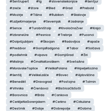
#Šentrupert
#Ig
#slovenskekonjice
#šentjur
#zreče
#štore
#Bled
#Grad
#Prebold
#Mozirje
#Tišina
#Rubikon
#Skalovje
#LažjeKrmarjenje
#Severnjak
#Jadranje
#Sence
#TurobniStolp
#KrvoločnaZver
#Krajci
#IzbraneUre
#Pesnica
#Trebnje
#Puconci
#DolpriLjubljani
#Škocjan
#Radovljica
#apače
#Preddvor
#GornjaRadgona
#Tabor
#Solčava
#podlehnik
#vipava
#GornjiGrad
#Žiri
#Mislinja
#ČrnaNaKoroškem
#SvetaAna
#MoravskeToplice
#VelikaPolana
#HrpeljeKozina
#šentilj
#VelikeLašče
#Bovec
#Ajdovščina
#Benedikt
#Dravograd
#Postojna
#Tolmin
#Vrhnika
#Črenšovci
#BistricaObSotli
#Borovnica
#Brda
#Cankova
#CerkljeNaGorenjskem
#Cerkno
#Cirkulane
#Destrnik
#Dobje
#Dobrepolje
#Dobrna