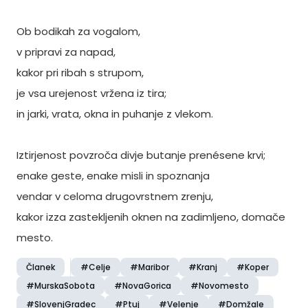
Ob bodikah za vogalom,
v pripravi za napad,
kakor pri ribah s strupom,
je vsa urejenost vržena iz tira;
in jarki, vrata, okna in puhanje z vlekom.
Iztirjenost povzroča divje butanje prenésene krvi;
enake geste, enake misli in spoznanja
vendar v celoma drugovrstnem zrenju,
kakor izza zastekljenih oknen na zadimljeno, domače
mesto.
Članek
#Celje
#Maribor
#Kranj
#Koper
#MurskaSobota
#NovaGorica
#Novomesto
#SlovenjGradec
#Ptuj
#Velenje
#Domžale