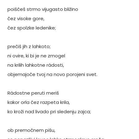
poiščeš strmo vijugasto bližino
čez visoke gore,
čez spolzke ledenike;
prečiš jih z lahkoto;
ni ovire, ki bi je ne zmogel
na krilih lahkotne rádosti,
objemajoče tvoj na novo porojeni svet.
Rádostne peruti meriš
kakor orla čez razpeta krila,
ko kroži nad livado pri sledenju zajca;
ob premočnem pišu,