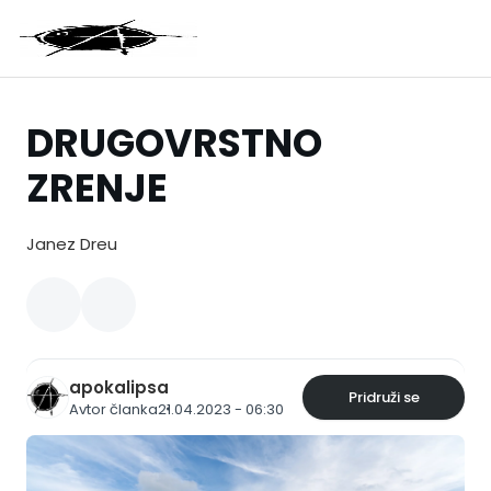
DRUGOVRSTNO
ZRENJE
Janez Dreu
apokalipsa
Pridruži se
Avtor članka
21.04.2023 - 06:30