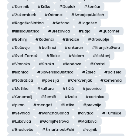
#Kamnik
#Krško
#Duplek
#Šenčur
#Žužemberk
#Odranci
#ŠmarjepriJelšah
#RogaškaSlatina
#Sežana
#Logatec
#IlirskaBistrica
#Brezovica
#Litija
#Ljutomer
#Bohinj
#Radenci
#Brežice
#Grosuplje
#Kočevje
#beltinci
#ankaran
#KranjskaGora
#SvetiTomaž
#Bloke
#Videm
#Šoštanj
#Vransko
#Straža
#lendava
#Kostel
#Ribnica
#SlovenskaBistrica
#Žalec
#polzela
#Sodražica
#poezija
#Cerkvenjak
#komenda
#Metlika
#kultura
#tržič
#jesenice
#Črnomelj
#Semič
#izola
#cerknica
#piran
#mengeš
#Laško
#prevalje
#Sevnica
#IvančnaGorica
#divača
#Turnišče
#Lukovica
#GornjiPetrovci
#Markovci
#Braslovče
#ŠmartnoobPaki
#vojnik