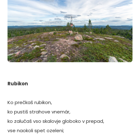
Rubikon
Ko prečkaš rubikon,
ko pustiš strahove vnemár,
ko zalučaš vso skalovje globoko v prepad,
vse naokoli spet ozeleni;