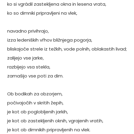
ko si vgrádil zastekljena okna in lesena vrata,
ko so dimniki pripravljeni na vlek,
navadno privihrajo,
izza ledeniških vŕhov bližnjega pogorja,
bliskajoče strele iz težkih, vode polnih, oblakastih livad;
zalijejo vse jarke,
razbijejo vsa stekla,
zamašijo vse poti za dim.
Ob bodikah za obzorjem,
počivajočih v skritih žepih,
je kot ob poglobljenih jarkih,
je kot ob zastekljenih oknih, vgrajenih vratih,
je kot ob dimnikih pripravljenih na vlek.