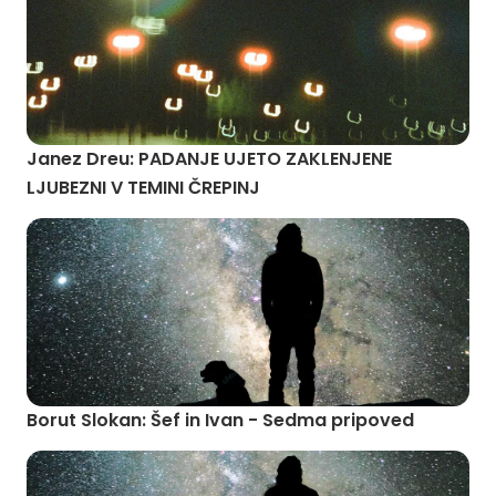
Janez Dreu: PADANJE UJETO ZAKLENJENE
LJUBEZNI V TEMINI ČREPINJ
Borut Slokan: Šef in Ivan - Sedma pripoved