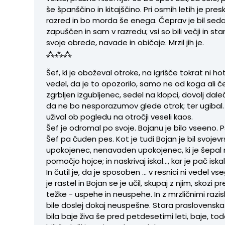
še španščino in kitajščino. Pri osmih letih je pres
razred in bo morda še enega. Čeprav je bil sedaj
zapuščen in sam v razredu; vsi so bili večji in stare
svoje obrede, navade in običaje. Mrzil jih je.
⁂⁂⁂
Šef, ki je oboževal otroke, na igrišče tokrat ni hot
vedel, da je to opozorilo, samo ne od koga ali čes
zgrbljen izgubljenec, sedel na klopci, dovolj daleč
da ne bo nesporazumov glede otrok; ter ugibal
užival ​​ob pogledu na otročji veseli kaos.
Šef je odromal po svoje. Bojanu je bilo vseeno. Psi
Šef pa čuden pes. Kot je tudi Bojan je bil svojev
upokojenec, nenavaden upokojenec, ki je šepal 
pomočjo hojce; in naskrivaj iskal…, kar je pač iskal
In čutil je, da je sposoben ... v resnici ni vedel v
je rastel in Bojan se je učil, skupaj z njim, skozi pr
težke - uspehe in neuspehe. In z mrzličnimi razis
bile doslej dokaj neuspešne. Stara praslovenska
bila baje živa še pred petdesetimi leti, baje, tod