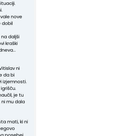
tuaciji.
i.
tevale nove
e dobil
na daljši
vi kraški
 dneva…
Vitislav ni
e da bi
i izjemnosti.
igrišču.
aučil, je tu
, ni mu dala
a mati, ki ni
njegovo
, pa posebej