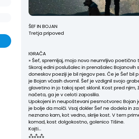
ŠEF IN BOJAN
Tretja pripoved
IGRAČA
» Šef, spremljaj, mojo novo neumrljivo poetično 
Skoraj edini poslušalec in prenašalec Bojanovih 
doneskov poeziji je bil njegov pes. Če je Šef bil
je Bojan včasih dvomil. Šef je vzdignil svojo grabe
glavetino in jo takoj spet sklonil. Kost pred njim,
načeta, ga je v celoti zaposlila.
Upokojeni in neupoštevani pesmotvorec Bojan j
je bolje da molči. Vsaj dokler Šef ne dodela in 
neznano kam, kot vedno, skrije kost. V tem prime
komad, kost dolgokostno, golenico Tišine.
Kajti…
⁂⁂⁂