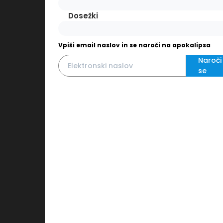
Dosežki
Vpiši email naslov in se naroči na apokalipsa
Naroči
se