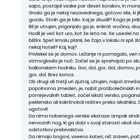
sapo, postajal vsake par deset korakov, in moral
Gnalo ga je nekaj nezavednega, gotovo sile, ki jih 
gozdu. Strah ga je bilo. Kaj je zbudil? Koga je prik
Bil je utrujen, priganjalo ga je, enkrat vročina, dru
Hodil je več kot uro, kot že leta ne. Se usedel na 
bližini. Spet kmalu planil, še čaja v lokalu ni spil. 
nekaj hoteli? Kaj, kaj?
Privlekel se je domov. Ležanje ni pomagalo, ven 
strmoglavila je noč. Začel se je sprehajati po 
balkonskem hodniku. Gor, dol, gor, dol, domov, po
gor, dol. Brez konca.
Ob drugi ali tretji uri zjutraj, utrujen, napol zmeša
popolnoma zmeden, je, nabit protibolečinskih in
pomirjevalnih tablet, začel iskati versko, pogans
peklensko ali kakršnokoli rešitev preko iskalnika, 
ugotovil:
Da nima nobenega verske ekstaze ampak sind
nervoznih nog, ki ga dobi v svoji starosti okoli d
odstotkov prebivalstva.
Da nimajo bogovi, vseeno kateri, nič zraven, pa