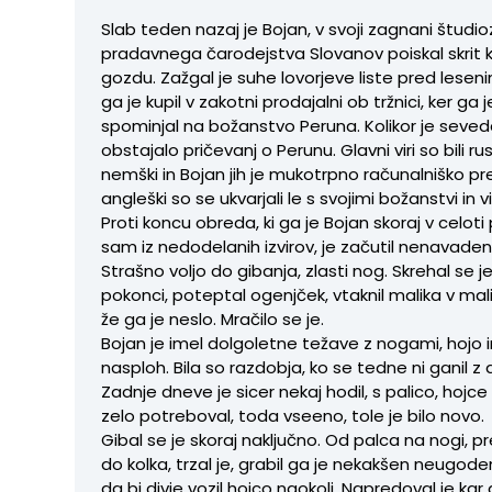
Slab teden nazaj je Bojan, v svoji zagnani študio
pradavnega čarodejstva Slovanov poiskal skrit k
gozdu. Zažgal je suhe lovorjeve liste pred leseni
ga je kupil v zakotni prodajalni ob tržnici, ker ga
spominjal na božanstvo Peruna. Kolikor je seved
obstajalo pričevanj o Perunu. Glavni viri so bili rus
nemški in Bojan jih je mukotrpno računalniško pre
angleški so se ukvarjali le s svojimi božanstvi in vil
Proti koncu obreda, ki ga je Bojan skoraj v celoti
sam iz nedodelanih izvirov, je začutil nenavaden
Strašno voljo do gibanja, zlasti nog. Skrehal se je
pokonci, poteptal ogenjček, vtaknil malika v mali
že ga je neslo. Mračilo se je.
Bojan je imel dolgoletne težave z nogami, hojo 
nasploh. Bila so razdobja, ko se tedne ni ganil z
Zadnje dneve je sicer nekaj hodil, s palico, hojce
zelo potreboval, toda vseeno, tole je bilo novo.
Gibal se je skoraj naključno. Od palca na nogi, p
do kolka, trzal je, grabil ga je nekakšen neugod
da bi divje vozil hojco naokoli. Napredoval je kar da