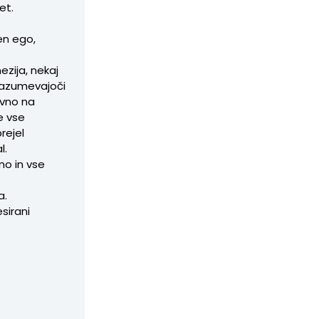
et.
len ego,
ezija, nekaj
 razumevajoči
evno na
e vse
rejel
l.
dno in vse
a.
sirani