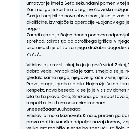
umotvor je imel z Šefa sekundarni pomen v tej si
Zanimal ga je kostni mozeg, ne človeški možgan
Čas je torej bil za novo obveznost, ki so jo zah
okoliščine, izvirajoče iz operacije »Bojanov ego j
nogo.«.
Zaradi njih se je Bojan danes ponovno odpravljal 
sprehod, tokrat tja do otroškega igrišča. V njego
osamelosti je bil to za njega družabni dogodek
⁂⁂⁂
Vitislav jo je mrzil takoj, ko jo je prvič videl. Zakaj, 
dobro vedel. Ampak bila je tam, smejala se je, n
gledala samo njega, njegove igrače v vsej njihov
Prave, drage, igrače so bile. Najdražjejše na tem 
Respekt, nova beseda, ki se jo je Vitislav danes n
bila tu ta prava. Ona, Snežana, ga ni spoštovala
respekta. In s tem neumnim imenom.
Sneeeežaaanuuuhasaaa.
Vitislav jo mora kaznovati. Kmalu, preden ga bost
prava mati in varuška odpeljali nazaj domov, v 
veliko, prazno hišo. Kjer se bo spet učil, za šolo