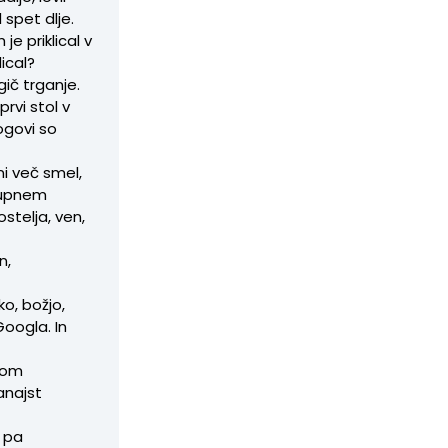
 spet dlje.
je priklical v
lical?
gič trganje.
prvi stol v
Bogovi so
ni več smel,
skupnem
stelja, ven,
n,
ko, božjo,
Googla. In
rom
vanajst
č pa