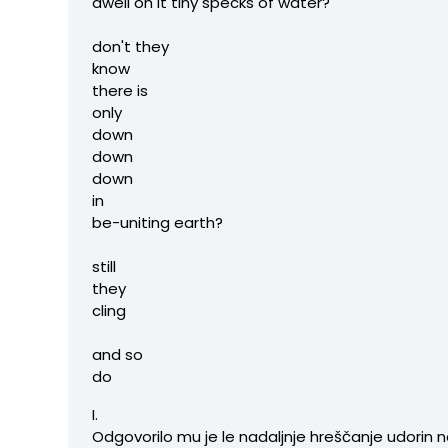
dwell on it tiny specks of water?
don't they
know
there is
only
down
down
down
in
be-uniting earth?
still
they
cling
and so
do
I.
Odgovorilo mu je le nadaljnje hreščanje udorin na