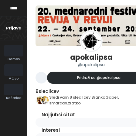
Prijava
apokalipsa
Domov
@apokalipsa
Pridruži se
@apokalipsa
V živo
9
sledilcev
Sledi vam 9 sledilcev
BrankoGaber,
Košarica
smarcan.zlatko
Najljubši citat
Interesi