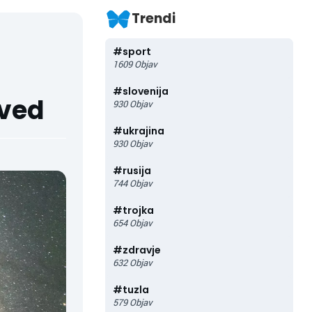
Trendi
#
sport
1609
Objav
#
slovenija
oved
930
Objav
#
ukrajina
930
Objav
#
rusija
744
Objav
#
trojka
654
Objav
#
zdravje
632
Objav
#
tuzla
579
Objav