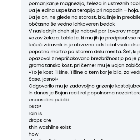
pomanjkanje magnezija, železa in ustreznih tabl
Da je edina uspešna terapija pri napadih – hoja.
Da je on, ne glede na starost, izkušnje in preobi
občasno še vedno lahkoveren bedak.
V naslednjih dneh si je nabavil par tovorov magn
vozov železa, tablete, ki mu jih je predpisal vse
lečeči zdravnik in je obvezno odstokal vsakodn
popotno martro po starem delu mesta. Šef, ki j
opazoval z nepričakovano brezbrižnostjo pa je p
gromozansko kost, pri čemer mu je Bojan zabiča
»To je kost Tišine. Tišine o tem kar je bilo, za ve
čase, jasno!«
Odgovorilo mu je zadovoljno grizenje kostoljubc
In danes je Bojan recitiral popolnoma nezaintere
enoosebni publiki:
DROP
rain is
drops are
thin washline exist
how