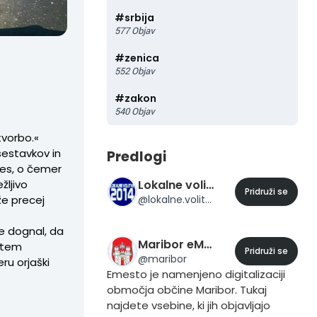
#
srbija
577
Objav
#
zenica
552
Objav
#
zakon
540
Objav
tvorbo.«
sestavkov in
Predlogi
 pes, o čemer
žljivo
Lokalne volitve 2014
Pridruži se
 že precej
@
lokalne.volitve.2014
e dognal, da
Maribor eMesto
zatem
Pridruži se
@
maribor
ru orjaški
Emesto je namenjeno digitalizaciji
območja občine Maribor. Tukaj
najdete vsebine, ki jih objavljajo