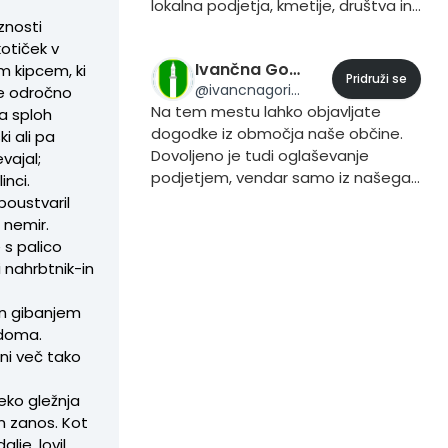
lokalna podjetja, kmetije, društva in
znosti
prebivalci. Če želite vsebino dodati
otiček v
to storite iz svojega profila, tako da
Ivančna Gorica eMesto
m kipcem, ki
pri objavljanju vsebine dodate trend
Pridruži se
@
ivancnagorica
 je odročno
#Maribor.
Na tem mestu lahko objavljate
a sploh
dogodke iz območja naše občine.
ki ali pa
Dovoljeno je tudi oglaševanje
vajal;
podjetjem, vendar samo iz našega
inci.
področja. Preden objavite ne
 poustvaril
pozabite tagirati #ivancnagorica.
 nemir.
 s palico
 nahrbtnik-in
in gibanjem
 doma.
 ni več tako
reko gležnja
en zanos. Kot
lje, lovil