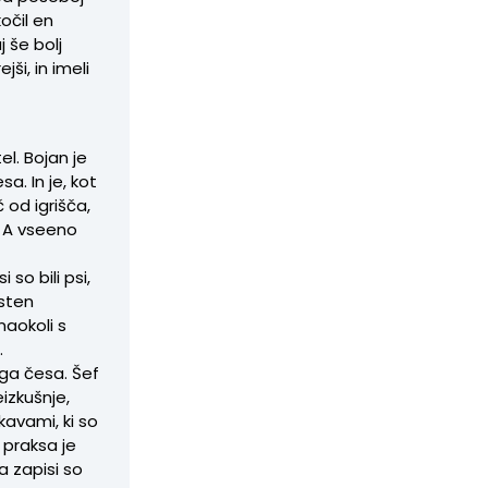
kočil en
 še bolj
jši, in imeli
el. Bojan je
a. In je, kot
 od igrišča,
. A vseeno
 so bili psi,
rsten
naokoli s
.
sega česa. Šef
eizkušnje,
kavami, ki so
 praksa je
a zapisi so