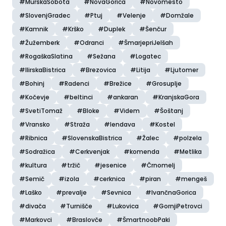
#MurskaSobota
#NovaGorica
#Novomesto
#SlovenjGradec
#Ptuj
#Velenje
#Domžale
#Kamnik
#Krško
#Duplek
#Šenčur
#Žužemberk
#Odranci
#ŠmarjepriJelšah
#RogaškaSlatina
#Sežana
#Logatec
#IlirskaBistrica
#Brezovica
#Litija
#Ljutomer
#Bohinj
#Radenci
#Brežice
#Grosuplje
#Kočevje
#beltinci
#ankaran
#KranjskaGora
#SvetiTomaž
#Bloke
#Videm
#Šoštanj
#Vransko
#Straža
#lendava
#Kostel
#Ribnica
#SlovenskaBistrica
#Žalec
#polzela
#Sodražica
#Cerkvenjak
#komenda
#Metlika
#kultura
#tržič
#jesenice
#Črnomelj
#Semič
#izola
#cerknica
#piran
#mengeš
#Laško
#prevalje
#Sevnica
#IvančnaGorica
#divača
#Turnišče
#Lukovica
#GornjiPetrovci
#Markovci
#Braslovče
#ŠmartnoobPaki