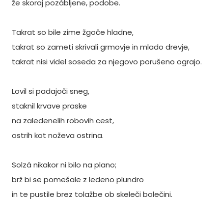
že skoraj pozábljene, podobe.
Takrat so bile zime žgoče hladne,
takrat so zameti skrivali grmovje in mlado drevje,
takrat nisi videl soseda za njegovo porušeno ograjo.
Lovil si padajoči sneg,
staknil krvave praske
na zaledenelih robovih cest,
ostrih kot noževa ostrina.
Solzá nikakor ni bilo na plano;
brž bi se pomešale z ledeno plundro
in te pustile brez tolažbe ob skeleči bolečini.