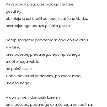
Pri vstopu v palačo se oglásijo fanfare;
gostitelj,
ob mlaju je sel izročil posebej ozaljšano vizitko,
nasmejanega obraza pričaka gosta;
pomp sprejema prevzema in gódi obiskovalcu,
ki v hiše,
brez posebej predanega, lepo izpisanega
umetelnega vabila,
ne položi svoje,
z občudovanimi podobami, po zadnji modi,
urejene noge.
V domu meni domačih korenin,
brez posebej poslanega ozaljšanega besedénja,