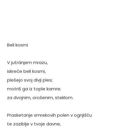
Beli kosmi
V jutránjem mrazu,
iskreče beli kosmi,
plešejo svoj divji ples;
motriš ga iz tople kamre;
za dvojnim, orošenim, steklom.
Prasketanje smrekovih polen v ognjišču
te zaziblje v tvoje davne,