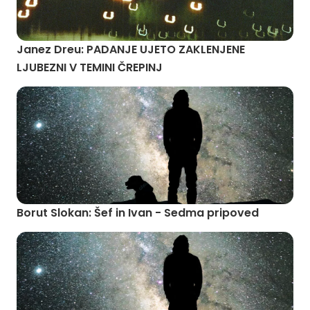
Janez Dreu: PADANJE UJETO ZAKLENJENE
LJUBEZNI V TEMINI ČREPINJ
Borut Slokan: Šef in Ivan - Sedma pripoved