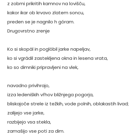
z zobmi prikritih kamnov na lovišču,
kakor ikar ob krvavo zlatem soncu,
preden se je nagnilo h góram.
Drugovrstno zrenje
Ko si skopál in poglóbil jarke napeljav,
ko si vgrádil zastekljena okna in lesena vrata,
ko so dimniki pripravljeni na vlek,
navadno privihrajo,
izza ledeniških vŕhov bližnjega pogorja,
bliskajoče strele iz težkih, vode polnih, oblakastih livad;
zalijejo vse jarke,
razbijejo vsa stekla,
zamašijo vse poti za dim.