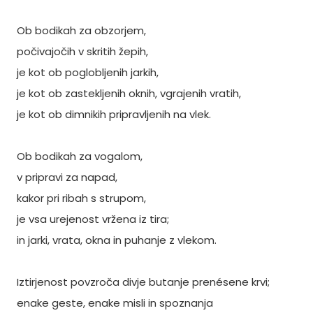
Ob bodikah za obzorjem,
počivajočih v skritih žepih,
je kot ob poglobljenih jarkih,
je kot ob zastekljenih oknih, vgrajenih vratih,
je kot ob dimnikih pripravljenih na vlek.
Ob bodikah za vogalom,
v pripravi za napad,
kakor pri ribah s strupom,
je vsa urejenost vržena iz tira;
in jarki, vrata, okna in puhanje z vlekom.
Iztirjenost povzroča divje butanje prenésene krvi;
enake geste, enake misli in spoznanja