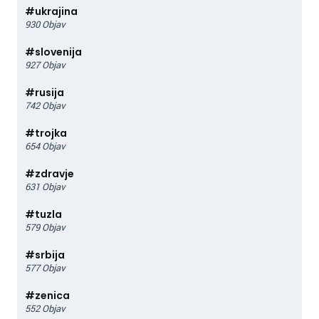
#
ukrajina
930
Objav
#
slovenija
927
Objav
#
rusija
742
Objav
#
trojka
654
Objav
#
zdravje
631
Objav
#
tuzla
579
Objav
#
srbija
577
Objav
#
zenica
552
Objav