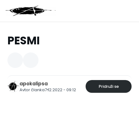
PESMI
apokalipsa
Pridruži se
Avtor članka
7.12.2022 - 09:12