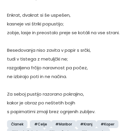
Enkrat, dvakrat si še uspešen,
kasneje vsi štriki popustijo;
zobje, lasje in preostalo preje se kotáli na vse strani.
Besedovanja niso zavita v papir s srčki,
tudi v tistega z metuljčki ne;
razgaljena frčijo naravnost pa počez,
ne izbirajo poti in ne načina.
Za seboj pustijo razorano pokrajino,
kakor je obraz po neštetih bojih
s papirnatimi zmaji brez ognjenih zubljev.
Članek
#Celje
#Maribor
#Kranj
#Koper