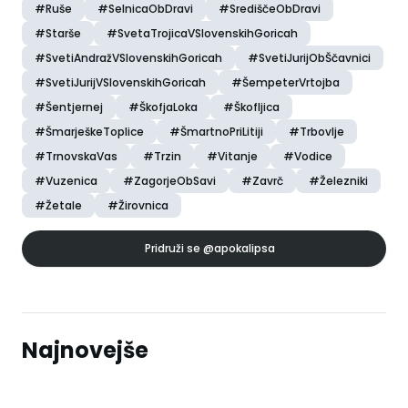
#Ruše
#SelnicaObDravi
#SrediščeObDravi
#Starše
#SvetaTrojicaVSlovenskihGoricah
#SvetiAndražVSlovenskihGoricah
#SvetiJurijObŠčavnici
#SvetiJurijVSlovenskihGoricah
#ŠempeterVrtojba
#Šentjernej
#ŠkofjaLoka
#Škofljica
#ŠmarješkeToplice
#ŠmartnoPriLitiji
#Trbovlje
#TrnovskaVas
#Trzin
#Vitanje
#Vodice
#Vuzenica
#ZagorjeObSavi
#Zavrč
#Železniki
#Žetale
#Žirovnica
Pridruži se
@apokalipsa
Najnovejše