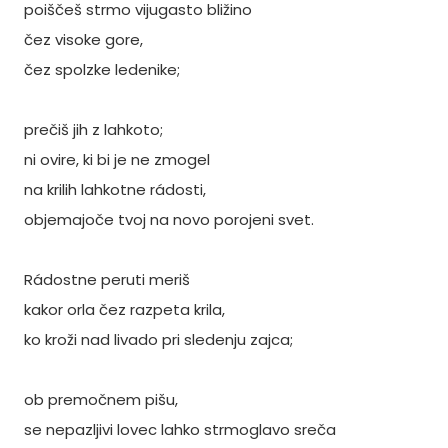
poiščeš strmo vijugasto bližino
čez visoke gore,
čez spolzke ledenike;
prečiš jih z lahkoto;
ni ovire, ki bi je ne zmogel
na krilih lahkotne rádosti,
objemajoče tvoj na novo porojeni svet.
Rádostne peruti meriš
kakor orla čez razpeta krila,
ko kroži nad livado pri sledenju zajca;
ob premočnem pišu,
se nepazljivi lovec lahko strmoglavo sreča