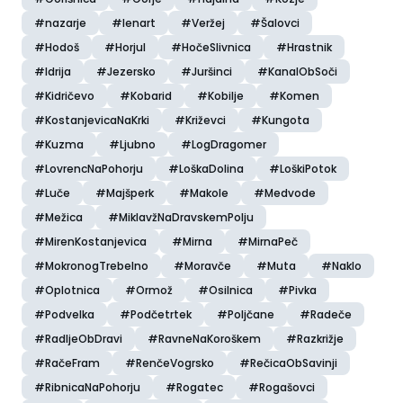
#nazarje
#lenart
#Veržej
#Šalovci
#Hodoš
#Horjul
#HočeSlivnica
#Hrastnik
#Idrija
#Jezersko
#Juršinci
#KanalObSoči
#Kidričevo
#Kobarid
#Kobilje
#Komen
#KostanjevicaNaKrki
#Križevci
#Kungota
#Kuzma
#Ljubno
#LogDragomer
#LovrencNaPohorju
#LoškaDolina
#LoškiPotok
#Luče
#Majšperk
#Makole
#Medvode
#Mežica
#MiklavžNaDravskemPolju
#MirenKostanjevica
#Mirna
#MirnaPeč
#MokronogTrebelno
#Moravče
#Muta
#Naklo
#Oplotnica
#Ormož
#Osilnica
#Pivka
#Podvelka
#Podčetrtek
#Poljčane
#Radeče
#RadljeObDravi
#RavneNaKoroškem
#Razkrižje
#RačeFram
#RenčeVogrsko
#RečicaObSavinji
#RibnicaNaPohorju
#Rogatec
#Rogašovci