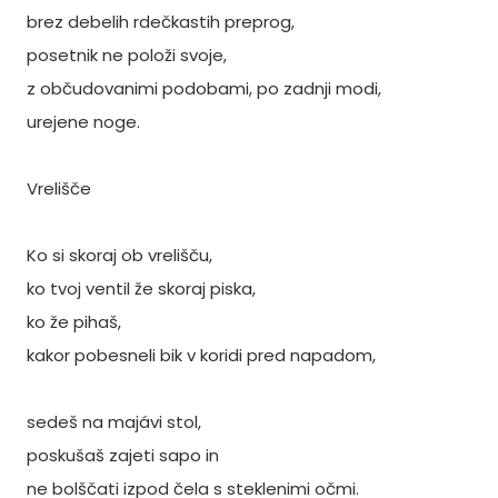
brez debelih rdečkastih preprog,
posetnik ne položi svoje,
z občudovanimi podobami, po zadnji modi,
urejene noge.
Vrelišče
Ko si skoraj ob vrelišču,
ko tvoj ventil že skoraj piska,
ko že pihaš,
kakor pobesneli bik v koridi pred napadom,
sedeš na majávi stol,
poskušaš zajeti sapo in
ne bolščati izpod čela s steklenimi očmi.