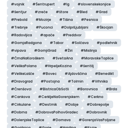
#vojnik
#Šentrupert
#Ig
#slovenskekonjice
#šentjur
#zreče
#štore
#Bled
#Grad
#Prebold
#Mozirje
#Tišina
#Pesnica
#Trebnje
#Puconci
#DolpriLjubljani
#Škocjan
#Radovljica
#apače
#Preddvor
#GornjaRadgona
#Tabor
#Solčava
#podlehnik
#vipava
#GornjiGrad
#Žiri
#Mislinja
#ČrnaNaKoroškem
#SvetaAna
#MoravskeToplice
#VelikaPolana
#HrpeljeKozina
#šentilj
#VelikeLašče
#Bovec
#Ajdovščina
#Benedikt
#Dravograd
#Postojna
#Tolmin
#Vrhnika
#Črenšovci
#BistricaObSotli
#Borovnica
#Brda
#Cankova
#CerkljeNaGorenjskem
#Cerkno
#Cirkulane
#Destrnik
#Dobje
#Dobrepolje
#Dobrna
#DobrovaPolhovGradec
#Dobrovnik
#DolenjskeToplice
#Dornava
#GorenjaVasPoljane
#Gorišnica
#Gorje
#Hajdina
#Kozje