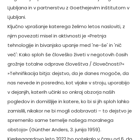
Ljubljana in v partnerstvu z Goethejevim inštitutom v
Ljubljani.
Ključno vprašanje katerega želimo letos nasloviti, z
njim povezati misel in aktivnosti je »Pretnja
tehnologije in bivanjsko upanje med 'ne-še' in 'nič
več': Kako sploh še človeško živeti v negotovih časih
grožnje totalne odprave človeštva / človečnosti?«
»Tehnifikacija bitja: dejstvo, da je danes mogoče, da
nas nevede in posredno, kot vijake v stroju, uporabijo
v dejanjih, katerih učinki so onkraj obzorja naših
pogledov in domišljije in katere, ko bi si jih sploh lahko
zamislili, nikakor ne bi mogli odobravati – to dejstvo je
spremenilo same temelje našega moralnega
obstoja« (Günther Anders, 3. junija 1959).
Kierkegaardovo leto 2022 bo potekalo v času od 6. do