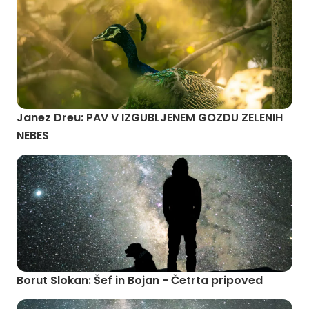
Janez Dreu: PAV V IZGUBLJENEM GOZDU ZELENIH
NEBES
Borut Slokan: Šef in Bojan - Četrta pripoved