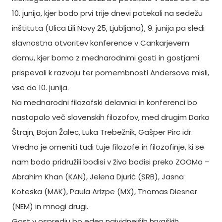
10. junija, kjer bodo prvi trije dnevi potekali na sedežu
inštituta (Ulica Lili Novy 25, Ljubljana), 9. junija pa sledi
slavnostna otvoritev konference v Cankarjevem
domu, kjer bomo z mednarodnimi gosti in gostjami
prispevali k razvoju ter pomembnosti Andersove misli,
vse do 10. junija.
Na mednarodni filozofski delavnici in konferenci bo
nastopalo več slovenskih filozofov, med drugim Darko
Štrajn, Bojan Žalec, Luka Trebežnik, Gašper Pirc idr.
Vredno je omeniti tudi tuje filozofe in filozofinje, ki se
nam bodo pridružili bodisi v živo bodisi preko ZOOMa –
Abrahim Khan (KAN), Jelena Djurić (SRB), Jasna
Koteska (MAK), Paula Arizpe (MX), Thomas Diesner
(NEM) in mnogi drugi.
Gost v ospredju bo eden najvidnejših hrvaških