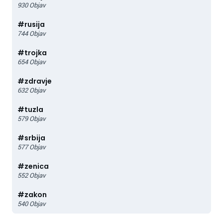
930
Objav
#
rusija
744
Objav
#
trojka
654
Objav
#
zdravje
632
Objav
#
tuzla
579
Objav
#
srbija
577
Objav
#
zenica
552
Objav
#
zakon
540
Objav