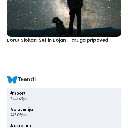
Borut Slokan: Šef in Bojan – druga pripoved
Trendi
#
sport
1609
Objav
#
slovenija
931
Objav
#
ukrajina