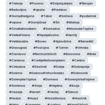
#Trebnje
#Puconci
#DolpriLjubljani
#Škocjan
#Radovljica
#apače
#Preddvor
#GornjaRadgona
#Tabor
#Solčava
#podlehnik
#vipava
#GornjiGrad
#Žiri
#Mislinja
#ČrnaNaKoroškem
#SvetaAna
#MoravskeToplice
#VelikaPolana
#HrpeljeKozina
#šentilj
#VelikeLašče
#Bovec
#Ajdovščina
#Benedikt
#Dravograd
#Postojna
#Tolmin
#Vrhnika
#Črenšovci
#BistricaObSotli
#Borovnica
#Brda
#Cankova
#CerkljeNaGorenjskem
#Cerkno
#Cirkulane
#Destrnik
#Dobje
#Dobrepolje
#Dobrna
#DobrovaPolhovGradec
#Dobrovnik
#DolenjskeToplice
#Dornava
#GorenjaVasPoljane
#Gorišnica
#Gorje
#Hajdina
#Kozje
#nazarje
#lenart
#Veržej
#Šalovci
#Hodoš
#Horjul
#HočeSlivnica
#Hrastnik
#Idrija
#Jezersko
#Juršinci
#KanalObSoči