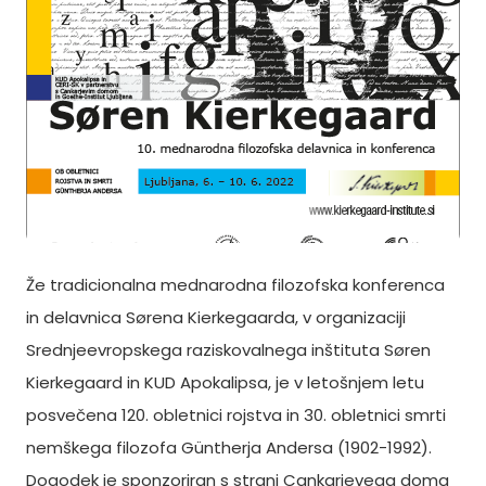
Že tradicionalna mednarodna filozofska konferenca
in delavnica Sørena Kierkegaarda, v organizaciji
Srednjeevropskega raziskovalnega inštituta Søren
Kierkegaard in KUD Apokalipsa, je v letošnjem letu
posvečena 120. obletnici rojstva in 30. obletnici smrti
nemškega filozofa Güntherja Andersa (1902-1992).
Dogodek je sponzoriran s strani Cankarjevega doma