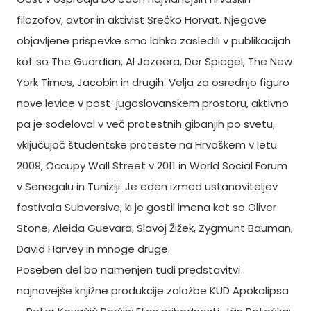
filozofov, avtor in aktivist Srećko Horvat. Njegove
objavljene prispevke smo lahko zasledili v publikacijah
kot so The Guardian, Al Jazeera, Der Spiegel, The New
York Times, Jacobin in drugih. Velja za osrednjo figuro
nove levice v post-jugoslovanskem prostoru, aktivno
pa je sodeloval v več protestnih gibanjih po svetu,
vključujoč študentske proteste na Hrvaškem v letu
2009, Occupy Wall Street v 2011 in World Social Forum
v Senegalu in Tuniziji. Je eden izmed ustanoviteljev
festivala Subversive, ki je gostil imena kot so Oliver
Stone, Aleida Guevara, Slavoj Žižek, Zygmunt Bauman,
David Harvey in mnoge druge.
Poseben del bo namenjen tudi predstavitvi
najnovejše knjižne produkcije založbe KUD Apokalipsa