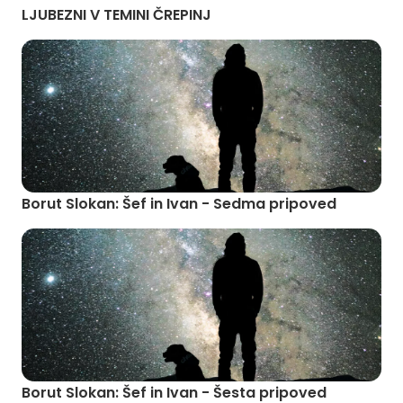
LJUBEZNI V TEMINI ČREPINJ
Borut Slokan: Šef in Ivan - Sedma pripoved
Borut Slokan: Šef in Ivan - Šesta pripoved