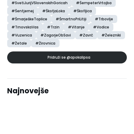
#SvetiJurijVSlovenskihGoricah
#ŠempeterVrtojba
#Šentjernej
#ŠkofjaLoka
#Škofljica
#ŠmarješkeToplice
#ŠmartnoPriLitiji
#Trbovlje
#TrnovskaVas
#Trzin
#Vitanje
#Vodice
#Vuzenica
#ZagorjeObSavi
#Zavrč
#Železniki
#Žetale
#Žirovnica
Pridruži se
@apokalipsa
Najnovejše