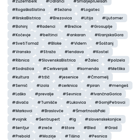
#Žužemberk
#Odranci
#ŠmarjepriJelšah
#RogaškaSlatina
#Sežana
#Logatec
#IlirskaBistrica
#Brezovica
#Litija
#Ljutomer
#Bohinj
#Radenci
#Brežice
#Grosuplje
#Kočevje
#beltinci
#ankaran
#KranjskaGora
#SvetiTomaž
#Bloke
#Videm
#Šoštanj
#Vransko
#Straža
#lendava
#Kostel
#Ribnica
#SlovenskaBistrica
#Žalec
#polzela
#Sodražica
#Cerkvenjak
#komenda
#Metlika
#kultura
#tržič
#jesenice
#Črnomelj
#Semič
#izola
#cerknica
#piran
#mengeš
#Laško
#prevalje
#Sevnica
#IvančnaGorica
#divača
#Turnišče
#Lukovica
#GornjiPetrovci
#Markovci
#Braslovče
#ŠmartnoobPaki
#vojnik
#Šentrupert
#Ig
#slovenskekonjice
#šentjur
#zreče
#štore
#Bled
#Grad
#Prebold
#Mozirje
#Tišina
#Pesnica