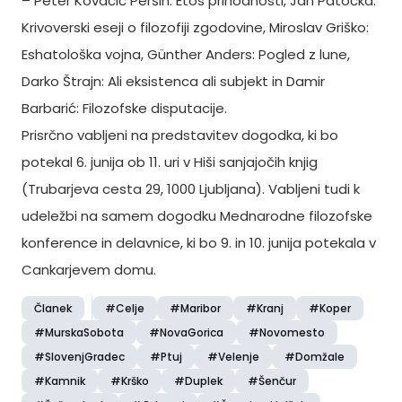
– Peter Kovačič Peršin: Etos prihodnosti, Ján Patočka:
Krivoverski eseji o filozofiji zgodovine, Miroslav Griško:
Eshatološka vojna, Günther Anders: Pogled z lune,
Darko Štrajn: Ali eksistenca ali subjekt in Damir
Barbarić: Filozofske disputacije.
Prisrčno vabljeni na predstavitev dogodka, ki bo
potekal 6. junija ob 11. uri v Hiši sanjajočih knjig
(Trubarjeva cesta 29, 1000 Ljubljana). Vabljeni tudi k
udeležbi na samem dogodku Mednarodne filozofske
konference in delavnice, ki bo 9. in 10. junija potekala v
Cankarjevem domu.
Članek
#Celje
#Maribor
#Kranj
#Koper
#MurskaSobota
#NovaGorica
#Novomesto
#SlovenjGradec
#Ptuj
#Velenje
#Domžale
#Kamnik
#Krško
#Duplek
#Šenčur