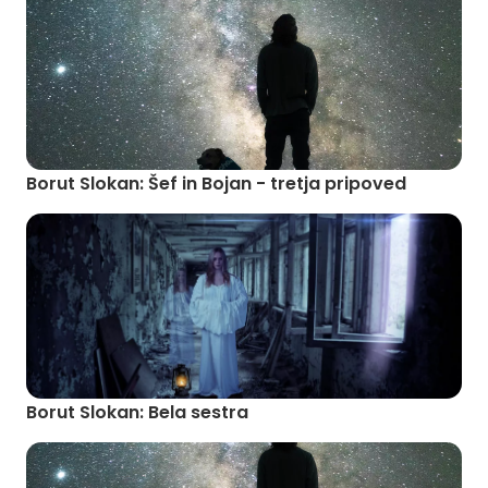
Borut Slokan: Šef in Bojan - tretja pripoved
Borut Slokan: Bela sestra