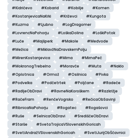
#Kidričevo
#Kobarid
#Kobilje
#Komen
#KostanjevicaNaKrki
#Križevci
#Kungota
#Kuzma
#Ljubno
#LogDragomer
#LovrencNaPohorju
#LoškaDolina
#LoškiPotok
#Luče
#Majšperk
#Makole
#Medvode
#Mežica
#MiklavžNaDravskemPolju
#MirenKostanjevica
#Mirna
#MirnaPeč
#MokronogTrebelno
#Moravče
#Muta
#Naklo
#Oplotnica
#Ormož
#Osilnica
#Pivka
#Podvelka
#Podčetrtek
#Poljčane
#Radeče
#RadljeObDravi
#RavneNaKoroškem
#Razkrižje
#RačeFram
#RenčeVogrsko
#RečicaObSavinji
#RibnicaNaPohorju
#Rogatec
#Rogašovci
#Ruše
#SelnicaObDravi
#SrediščeObDravi
#Starše
#SvetaTrojicaVSlovenskihGoricah
#SvetiAndražVSlovenskihGoricah
#SvetiJurijObŠčavnici