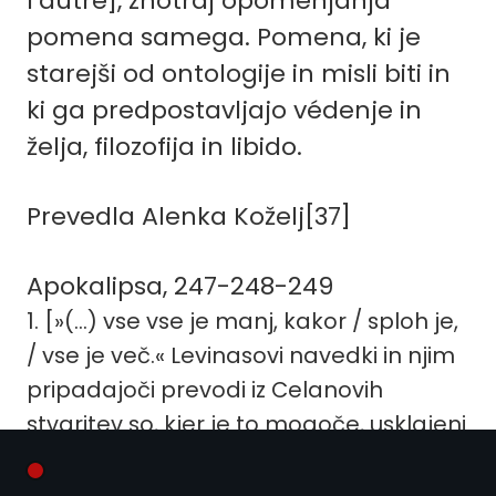
l’autre], znotraj opomenjanja
pomena samega. Pomena, ki je
starejši od ontologije in misli biti in
ki ga predpostavljajo védenje in
želja, filozofija in libido.
Prevedla Alenka Koželj[37]
Apokalipsa, 247-248-249
1. [»(…) vse vse je manj, kakor / sploh je,
/ vse je več.« Levinasovi navedki in njim
pripadajoči prevodi iz Celanovih
stvaritev so, kjer je to mogoče, usklajeni
z nemškimi izvirniki, objavljenimi znotraj
pesnikovih Zbranih del v sedmih zvezkih