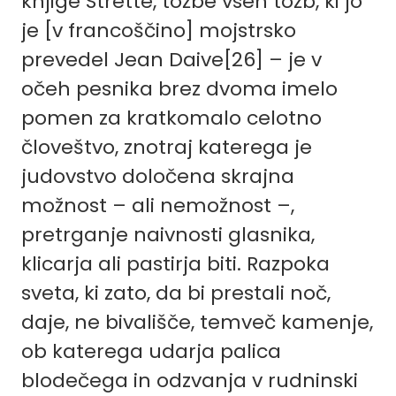
knjige Strette, tožbe vseh tožb, ki jo
je [v francoščino] mojstrsko
prevedel Jean Daive[26] – je v
očeh pesnika brez dvoma imelo
pomen za kratkomalo celotno
človeštvo, znotraj katerega je
judovstvo določena skrajna
možnost – ali nemožnost –,
pretrganje naivnosti glasnika,
klicarja ali pastirja biti. Razpoka
sveta, ki zato, da bi prestali noč,
daje, ne bivališče, temveč kamenje,
ob katerega udarja palica
blodečega in odzvanja v rudninski