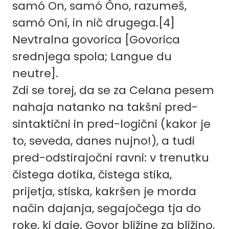
samó On, samó Ôno, razumeš,
samó Oní, in nič drugega.
[4]
Nevtralna govorica [Govorica
srednjega spola; Langue du
neutre].
Zdi se torej, da se za Celana pesem
nahaja natanko na takšni pred-
sintaktični in pred-logični (kakor je
to, seveda, danes nujno!), a tudi
pred-odstirajočni ravni: v trenutku
čistega dotika, čistega stika,
prijetja, stiska, kakršen je morda
način dajanja, segajočega tja do
roke, ki daje. Govor bližine za bližino,