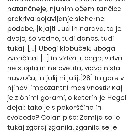
natančneje, njunim očem tančica
prekriva pojavljanje sleherne
podobe, [k]ajti Jud in narava, to je
dvoje, še vedno, tudi danes, tudi
tukaj. […] Ubogi klobuček, uboga
zvončica! […] in vidva, uboga, vidva
ne stojita in ne cvetita, vidva nista
navzoča, in julij ni julij.[28] In gore v
njihovi impozantni masivnosti? Kaj
je z ónimi gorami, o katerih je Hegel
dejal: tako je s pokorščino in
svobodo? Celan piše: Zemlja se je
tukaj zgoraj zganila, zganila se je