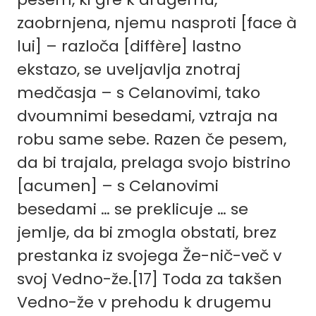
zaobrnjena, njemu nasproti [face à
lui] – razloča [diffère] lastno
ekstazo, se uveljavlja znotraj
medčasja – s Celanovimi, tako
dvoumnimi besedami, vztraja na
robu same sebe. Razen če pesem,
da bi trajala, prelaga svojo bistrino
[acumen] – s Celanovimi
besedami … se preklicuje … se
jemlje, da bi zmogla obstati, brez
prestanka iz svojega Že-nič-več v
svoj Vedno-že.
[17]
Toda za takšen
Vedno-že v prehodu k drugemu