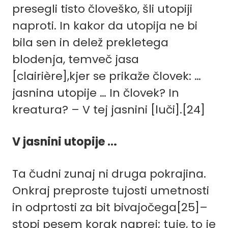
presegli tisto človeško, šli utopiji
naproti. In kakor da utopija ne bi
bila sen in delež prekletega
blodenja, temveč jasa
[clairière
],kjer se prikaže človek: …
jasnina utopije … In človek? In
kreatura? – V tej jasnini [luči].
[24]
V jasnini utopije …
Ta čudni zunaj ni druga pokrajina.
Onkraj preproste tujosti umetnosti
in odprtosti za bit bivajočega[25]–
stopi pesem korak naprej; tuje, to je