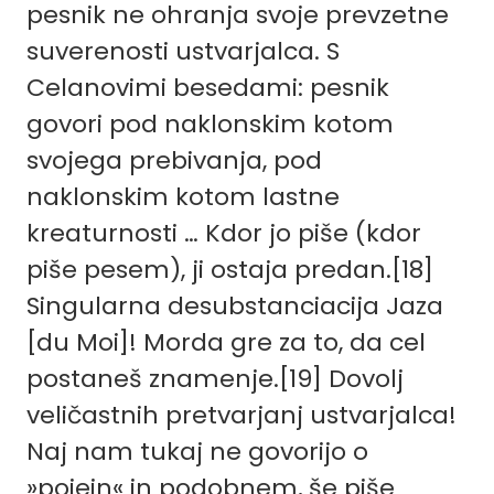
pesnik ne ohranja svoje prevzetne
suverenosti ustvarjalca. S
Celanovimi besedami: pesnik
govori pod naklonskim kotom
svojega prebivanja, pod
naklonskim kotom lastne
kreaturnosti … Kdor jo piše (kdor
piše pesem), ji ostaja predan.
[18]
Singularna desubstanciacija Jaza
[du Moi]! Morda gre za to, da cel
postaneš znamenje.
[19]
Dovolj
veličastnih pretvarjanj ustvarjalca!
Naj nam tukaj ne govorijo o
»poiein« in podobnem, še piše