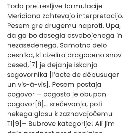
Toda pretresljive formulacije
Meridiana zahtevajo interpretacijo.
Pesem gre drugemu naproti. Upa,
da ga bo dosegla osvobojenega in
nezasedenega. Samotno delo
pesnika, ki cizelira dragoceno snov
besed,
[7]
je dejanje iskanja
sogovornika [l’acte de débusuqer
un vis-à-vis]. Pesem postaja
pogovor – pogosto je obupan
pogovor[8]… srečevanja, poti
nekega glasu k zaznavajočemu
Ti[9]– Bubrove kategorije! Ali jim