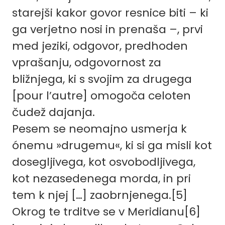
starejši kakor govor resnice biti – ki
ga verjetno nosi in prenaša –, prvi
med jeziki, odgovor, predhoden
vprašanju, odgovornost za
bližnjega, ki s svojim za drugega
[pour l’autre] omogoča celoten
čudež dajanja.
Pesem se neomajno usmerja k
ónemu »drugemu«, ki si ga misli kot
dosegljivega, kot osvobodljivega,
kot nezasedenega morda, in pri
tem k njej […] zaobrnjenega.[5]
Okrog te trditve se v Meridianu[6]