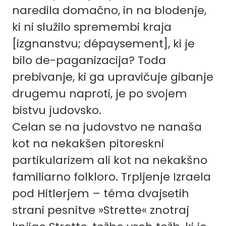
naredila domačno, in na blodenje,
ki ni služilo spremembi kraja
[izgnanstvu; dépaysement], ki je
bilo de-paganizacija? Toda
prebivanje, ki ga upravičuje gibanje
drugemu naproti, je po svojem
bistvu judovsko.
Celan se na judovstvo ne nanaša
kot na nekakšen pitoreskni
partikularizem ali kot na nekakšno
familiarno folkloro. Trpljenje Izraela
pod Hitlerjem – téma dvajsetih
strani pesnitve »Strette« znotraj