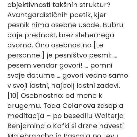
objektivnosti takšnih struktur?
Avantgardističnih poetik, kjer
pesnik nima osebne usode. Bubru
daje prednost, brez slehernega
dvoma. Óno osebnostno [Le
personnel] je pesništvo pesmi: …
pesem vendar govori! … pomni
svoje datume … govori vedno samo
v svoji lastni, najbolj lastni zadevi.
[10]
Osebnostno: od mene k
drugemu. Toda Celanova zasopla
meditacija – po besedilu Walterja
Benjamina o Kafki si drzne navesti
Malebrancha in Pascala po Levu