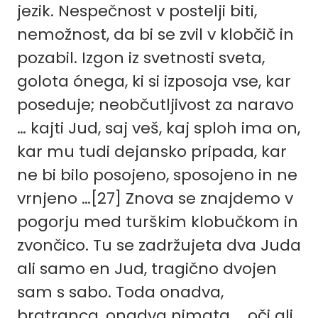
jezik. Nespečnost v postelji biti,
nemožnost, da bi se zvil v klobčič in
pozabil. Izgon iz svetnosti sveta,
golota ónega, ki si izposoja vse, kar
poseduje; neobčutljivost za naravo
… kajti Jud, saj veš, kaj sploh ima on,
kar mu tudi dejansko pripada, kar
ne bi bilo posojeno, sposojeno in ne
vrnjeno …[27] Znova se znajdemo v
pogorju med turškim klobučkom in
zvončico. Tu se zadržujeta dva Juda
ali samo en Jud, tragično dvojen
sam s sabo. Toda onadva,
bratranca, onadva nimata … oči ali,