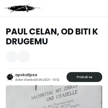
PAUL CELAN, OD BITI K
DRUGEMU
apokalipsa
Pridruži se
Avtor članka
12.09.2021 - 13:12