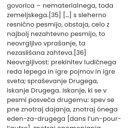
govorica – nematerialnega, toda
zemeljskega.[35] […] s sleherno
resnično pesmijo, obstaja, celo z
najbolj nezahtevno pesmijo, to
neovrgljivo vprašanje, ta
nezaslišana zahteva.[36]
Neovrgljivost: prekinitev ludičnega
reda lepega in igre pojmov in igre
sveta; spraševanje Drugega,
iskanje Drugega. Iskanje, ki se v
pesmi posveča drugemu: spev se
pne znotraj dajanja, znotraj ónega
eden-za-drugega [dans l’un-pour-