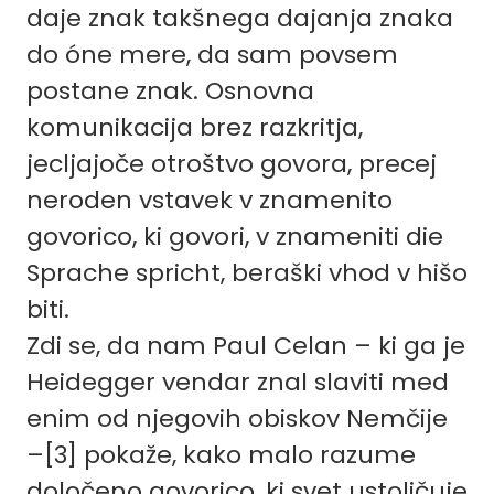
daje znak takšnega dajanja znaka
do óne mere, da sam povsem
postane znak. Osnovna
komunikacija brez razkritja,
jecljajoče otroštvo govora, precej
neroden vstavek v znamenito
govorico, ki govori, v znameniti die
Sprache spricht, beraški vhod v hišo
biti.
Zdi se, da nam Paul Celan – ki ga je
Heidegger vendar znal slaviti med
enim od njegovih obiskov Nemčije
–[3] pokaže, kako malo razume
določeno govorico, ki svet ustoličuje