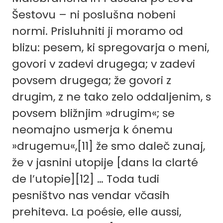
Šestovu – ni poslušna nobeni
normi. Prisluhniti ji moramo od
blizu: pesem, ki spregovarja o meni,
govori v zadevi drugega; v zadevi
povsem drugega; že govori z
drugim, z ne tako zelo oddaljenim, s
povsem bližnjim »drugim«; se
neomajno usmerja k ónemu
»drugemu«,[11] že smo daleč zunaj,
že v jasnini utopije [dans la clarté
de l’utopie]
[12]
… Toda tudi
pesništvo nas vendar včasih
prehiteva. La poésie, elle aussi,