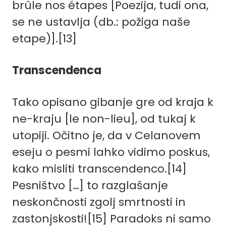
brûle nos étapes [Poezija, tudi ona,
se ne ustavlja (db.: požiga naše
etape)].
[13]
Transcendenca
Tako opisano gibanje gre od kraja k
ne-kraju [le non-lieu], od tukaj k
utopiji. Očitno je, da v Celanovem
eseju o pesmi lahko vidimo poskus,
kako misliti transcendenco.[14]
Pesništvo […] to razglašanje
neskončnosti zgolj smrtnosti in
zastonjskosti!
[15]
Paradoks ni samo