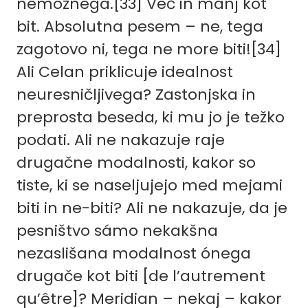
nemožnega.[33] Več in manj kot
bit. Absolutna pesem – ne, tega
zagotovo ni, tega ne more biti![34]
Ali Celan priklicuje idealnost
neuresničljivega? Zastonjska in
preprosta beseda, ki mu jo je težko
podati. Ali ne nakazuje raje
drugačne modalnosti, kakor so
tiste, ki se naseljujejo med mejami
biti in ne-biti? Ali ne nakazuje, da je
pesništvo sámo nekakšna
nezaslišana modalnost ónega
drugače kot biti [de l’autrement
qu’être]? Meridian – nekaj – kakor