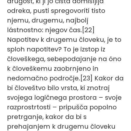
drugost, ki ji jo čista domišljija
odreka, pusti spregovoriti tisto
njemu, drugemu, najbolj
lástnostno: njegov čas.
[22]
Napotitev k drugemu človeku, je to
sploh napotitev? To je izstop iz
človeškega, sebepodajanje na óno
k človeškemu zaobrnjeno in
nedomačno področje.
[23]
Kakor da
bi človeštvo bilo vrsta, ki znotraj
svojega logičnega prostora – svoje
razprostrtosti – pripušča popolno
pretrganje, kakor da bi s
prehajanjem k drugemu človeku