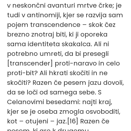
v neskončni avanturi mrtve črke; je
tudi v antinomiji, kjer se razvija sam
pojem transcendence – skok čez
brezno znotraj biti, ki ji oporeka
sama identiteta skakalca. Ali ni
potrebno umreti, da bi presegli
[transcender] proti-naravo in celo
proti-bit? Ali hkrati skočiti in ne
skočiti? Razen če pesem jazu dovoli,
da se loči od samega sebe. S
Celanovimi besedami: najti kraj,
kjer se je oseba zmogla osvoboditi,
kot – otujeni – jaz.[16] Razen če
pesem, ki gre k drugemu,