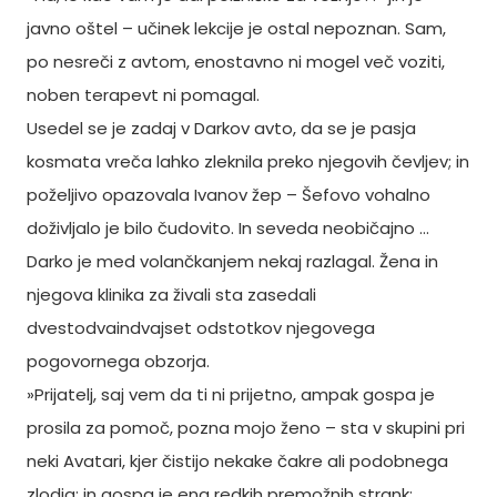
javno oštel – učinek lekcije je ostal nepoznan. Sam,
po nesreči z avtom, enostavno ni mogel več voziti,
noben terapevt ni pomagal.
Usedel se je zadaj v Darkov avto, da se je pasja
kosmata vreča lahko zleknila preko njegovih čevljev; in
poželjivo opazovala Ivanov žep – Šefovo vohalno
doživljalo je bilo čudovito. In seveda neobičajno …
Darko je med volančkanjem nekaj razlagal. Žena in
njegova klinika za živali sta zasedali
dvestodvaindvajset odstotkov njegovega
pogovornega obzorja.
»Prijatelj, saj vem da ti ni prijetno, ampak gospa je
prosila za pomoč, pozna mojo ženo – sta v skupini pri
neki Avatari, kjer čistijo nekake čakre ali podobnega
zlodja; in gospa je ena redkih premožnih strank;