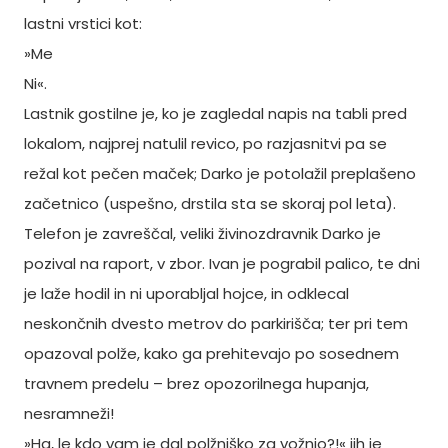
lastni vrstici kot:
»Me
Ni«.
Lastnik gostilne je, ko je zagledal napis na tabli pred
lokalom, najprej natulil revico, po razjasnitvi pa se
režal kot pečen maček; Darko je potolažil preplašeno
začetnico (uspešno, drstila sta se skoraj pol leta).
Telefon je zavreščal, veliki živinozdravnik Darko je
pozival na raport, v zbor. Ivan je pograbil palico, te dni
je laže hodil in ni uporabljal hojce, in odklecal
neskončnih dvesto metrov do parkirišča; ter pri tem
opazoval polže, kako ga prehitevajo po sosednem
travnem predelu – brez opozorilnega hupanja,
nesramneži!
»Ha, le kdo vam je dal polžniško za vožnjo?!« jih je