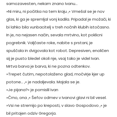
samozavesten, nekam znano Ivanu…
»Ni miru, ni počitka na tem kraju ,« Vmešal se je nov
glas, ki ga je spremljal vonj kadila. Pripadal je možači, ki
bi lahko bila vunbacitelj v treh nočnih klubih istočasno.
In je, na nejasen način, sevala mrtvino, kot poklicni
pogrebnik. Valjčaste roke, nabite s prstani, je
spuščala in dvigovala kot robot. Depresiven, enoličen
sij je pusto bledel okoli nje, vsaj tako je videl Ivan.
Mrtva barva je barva, ki ne pozna odtenkov.
»Trepet čutim, nepotolaženo glad, močvirje kjer up
potone… ,« je nadaljevala. Majala se je.
»Je pijana?« je pomislil Ivan
»Črno, ona ,« Šefov odmev v Ivanovi glavi ni bil vesel.
»Vsi ne stremijo po kreposti, v slavo Gospodovo ,« je
bil pritajen odziv Gregorja.