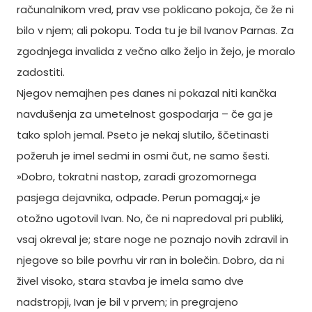
računalnikom vred, prav vse poklicano pokoja, če že ni
bilo v njem; ali pokopu. Toda tu je bil Ivanov Parnas. Za
zgodnjega invalida z večno alko željo in žejo, je moralo
zadostiti.
Njegov nemajhen pes danes ni pokazal niti kančka
navdušenja za umetelnost gospodarja – če ga je
tako sploh jemal. Pseto je nekaj slutilo, ščetinasti
požeruh je imel sedmi in osmi čut, ne samo šesti.
»Dobro, tokratni nastop, zaradi grozomornega
pasjega dejavnika, odpade. Perun pomagaj,« je
otožno ugotovil Ivan. No, če ni napredoval pri publiki,
vsaj okreval je; stare noge ne poznajo novih zdravil in
njegove so bile povrhu vir ran in bolečin. Dobro, da ni
živel visoko, stara stavba je imela samo dve
nadstropji, Ivan je bil v prvem; in pregrajeno