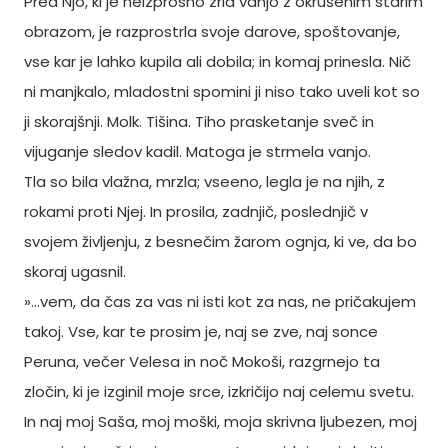
Pred Njo, ki je neizprosno zrla vanjo z okrušenim starim
obrazom, je razprostrla svoje darove, spoštovanje,
vse kar je lahko kupila ali dobila; in komaj prinesla. Nič
ni manjkalo, mladostni spomini ji niso tako uveli kot so
ji skorajšnji. Molk. Tišina. Tiho prasketanje sveč in
vijuganje sledov kadil. Matoga je strmela vanjo.
Tla so bila vlažna, mrzla; vseeno, legla je na njih, z
rokami proti Njej. In prosila, zadnjič, poslednjič v
svojem življenju, z besnečim žarom ognja, ki ve, da bo
skoraj ugasnil.
»…vem, da čas za vas ni isti kot za nas, ne pričakujem
takoj. Vse, kar te prosim je, naj se zve, naj sonce
Peruna, večer Velesa in noč Mokoši, razgrnejo ta
zločin, ki je izginil moje srce, izkričijo naj celemu svetu.
In naj moj Saša, moj moški, moja skrivna ljubezen, moj