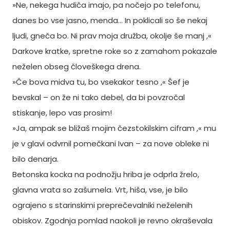
»Ne, nekega hudiča imajo, pa nočejo po telefonu,
danes bo vse jasno, menda… In poklicali so še nekaj
ljudi, gneča bo. Ni prav moja družba, okolje še manj ,«
Darkove kratke, spretne roke so z zamahom pokazale
neželen obseg človeškega drena.
»Če bova midva tu, bo vsekakor tesno ,« Šef je
bevskal – on že ni tako debel, da bi povzročal
stiskanje, lepo vas prosim!
»Ja, ampak se bližaš mojim čezstokilskim cifram ,« mu
je v glavi odvrnil pomečkani Ivan – za nove obleke ni
bilo denarja.
Betonska kocka na podnožju hriba je odprla žrelo,
glavna vrata so zašumela. Vrt, hiša, vse, je bilo
ograjeno s starinskimi preprečevalniki neželenih
obiskov. Zgodnja pomlad naokoli je revno okraševala