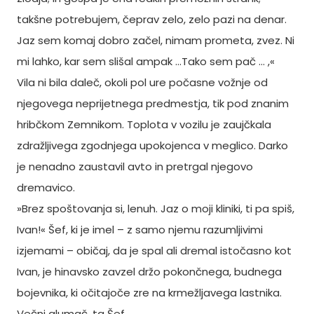
takšne potrebujem, čeprav zelo, zelo pazi na denar.
Jaz sem komaj dobro začel, nimam prometa, zvez. Ni
mi lahko, kar sem slišal ampak …Tako sem pač … ,«
Vila ni bila daleč, okoli pol ure počasne vožnje od
njegovega neprijetnega predmestja, tik pod znanim
hribčkom Zemnikom. Toplota v vozilu je zaujčkala
zdražljivega zgodnjega upokojenca v meglico. Darko
je nenadno zaustavil avto in pretrgal njegovo
dremavico.
»Brez spoštovanja si, lenuh. Jaz o moji kliniki, ti pa spiš,
Ivan!« Šef, ki je imel – z samo njemu razumljivimi
izjemami – običaj, da je spal ali dremal istočasno kot
Ivan, je hinavsko zavzel držo pokončnega, budnega
bojevnika, ki očitajoče zre na krmežljavega lastnika.
Večni glumač, ta Šef.