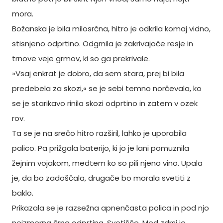
mora.
Božanska je bila milosrčna, hitro je odkrila komaj vidno,
stisnjeno odprtino. Odgrnila je zakrivajoče resje in
trnove veje grmov, ki so ga prekrivale.
»Vsaj enkrat je dobro, da sem stara, prej bi bila
predebela za skozi,« se je sebi temno norčevala, ko
se je starikavo rinila skozi odprtino in zatem v ozek
rov.
Ta se je na srečo hitro razširil, lahko je uporabila
palico. Pa prižgala baterijo, ki jo je lani pomuznila
žejnim vojakom, medtem ko so pili njeno vino. Upala
je, da bo zadoščala, drugače bo morala svetiti z
baklo.
Prikazala se je razsežna apnenčasta polica in pod njo
neizmerna črna odprtina. Svetišče. Med zdrsi je