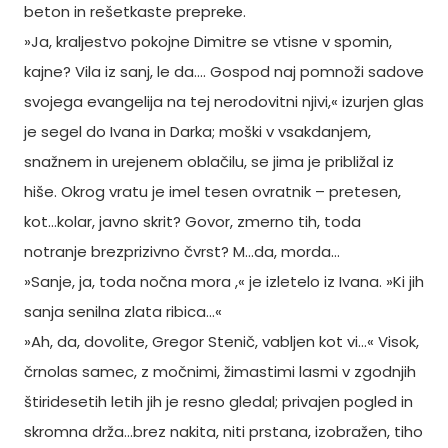
beton in rešetkaste prepreke.
»Ja, kraljestvo pokojne Dimitre se vtisne v spomin,
kajne? Vila iz sanj, le da…. Gospod naj pomnoži sadove
svojega evangelija na tej nerodovitni njivi,« izurjen glas
je segel do Ivana in Darka; moški v vsakdanjem,
snažnem in urejenem oblačilu, se jima je približal iz
hiše. Okrog vratu je imel tesen ovratnik – pretesen,
kot…kolar, javno skrit? Govor, zmerno tih, toda
notranje brezprizivno čvrst? M…da, morda…
»Sanje, ja, toda nočna mora ,« je izletelo iz Ivana. »Ki jih
sanja senilna zlata ribica…«
»Ah, da, dovolite, Gregor Stenič, vabljen kot vi…« Visok,
črnolas samec, z močnimi, žimastimi lasmi v zgodnjih
štiridesetih letih jih je resno gledal; privajen pogled in
skromna drža…brez nakita, niti prstana, izobražen, tiho