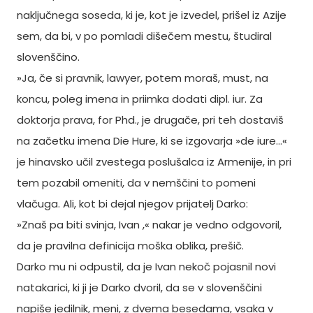
naključnega soseda, ki je, kot je izvedel, prišel iz Azije
sem, da bi, v po pomladi dišečem mestu, študiral
slovenščino.
»Ja, če si pravnik, lawyer, potem moraš, must, na
koncu, poleg imena in priimka dodati dipl. iur. Za
doktorja prava, for Phd., je drugače, pri teh dostaviš
na začetku imena Die Hure, ki se izgovarja »de iure…«
je hinavsko učil zvestega poslušalca iz Armenije, in pri
tem pozabil omeniti, da v nemščini to pomeni
vlačuga. Ali, kot bi dejal njegov prijatelj Darko:
»Znaš pa biti svinja, Ivan ,« nakar je vedno odgovoril,
da je pravilna definicija moška oblika, prešič.
Darko mu ni odpustil, da je Ivan nekoč pojasnil novi
natakarici, ki ji je Darko dvoril, da se v slovenščini
napiše jedilnik, meni, z dvema besedama, vsaka v