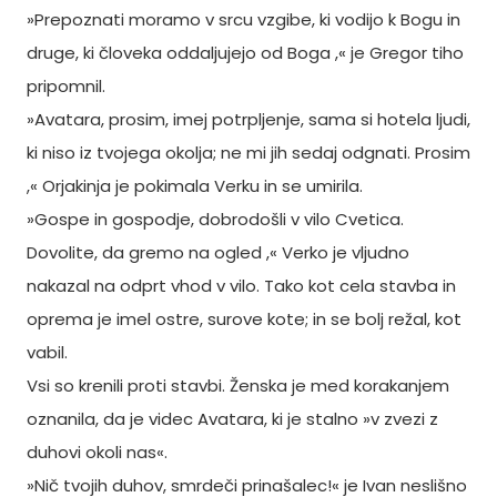
»Prepoznati moramo v srcu vzgibe, ki vodijo k Bogu in
druge, ki človeka oddaljujejo od Boga ,« je Gregor tiho
pripomnil.
»Avatara, prosim, imej potrpljenje, sama si hotela ljudi,
ki niso iz tvojega okolja; ne mi jih sedaj odgnati. Prosim
,« Orjakinja je pokimala Verku in se umirila.
»Gospe in gospodje, dobrodošli v vilo Cvetica.
Dovolite, da gremo na ogled ,« Verko je vljudno
nakazal na odprt vhod v vilo. Tako kot cela stavba in
oprema je imel ostre, surove kote; in se bolj režal, kot
vabil.
Vsi so krenili proti stavbi. Ženska je med korakanjem
oznanila, da je videc Avatara, ki je stalno »v zvezi z
duhovi okoli nas«.
»Nič tvojih duhov, smrdeči prinašalec!« je Ivan neslišno