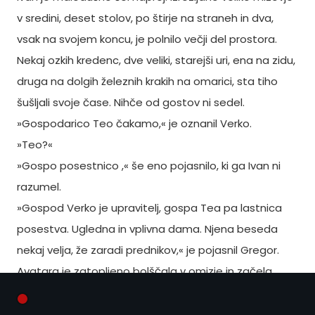
v sredini, deset stolov, po štirje na straneh in dva,
vsak na svojem koncu, je polnilo večji del prostora.
Nekaj ozkih kredenc, dve veliki, starejši uri, ena na zidu,
druga na dolgih železnih krakih na omarici, sta tiho
šušljali svoje čase. Nihče od gostov ni sedel.
»Gospodarico Teo čakamo,« je oznanil Verko.
»Teo?«
»Gospo posestnico ,« še eno pojasnilo, ki ga Ivan ni
razumel.
»Gospod Verko je upravitelj, gospa Tea pa lastnica
posestva. Ugledna in vplivna dama. Njena beseda
nekaj velja, že zaradi prednikov,« je pojasnil Gregor.
Avatara je zatopljeno bolščala v omizje in začela
nerazločno besedovati.
»No, potem ne bo zamer, če grem malo grešiti,« je