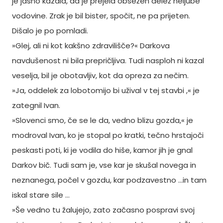
je jasno kazala, da je prejela obsežen delež neljube
vodovine. Zrak je bil bister, spočit, ne pa prijeten.
Dišalo je po pomladi.
»Glej, ali ni kot kakšno zdravilišče?« Darkova
navdušenost ni bila prepričljiva. Tudi nasploh ni kazal
veselja, bil je obotavljiv, kot da opreza za nečim.
»Ja, oddelek za lobotomijo bi užival v tej stavbi ,« je
zategnil Ivan.
»Slovenci smo, če se le da, vedno blizu gozda,« je
modroval Ivan, ko je stopal po kratki, tečno hrstajoči
peskasti poti, ki je vodila do hiše, kamor jih je gnal
Darkov bič. Tudi sam je, vse kar je skušal novega in
neznanega, počel v gozdu, kar podzavestno ...in tam
iskal stare sile …
»Še vedno tu žalujejo, zato začasno pospravi svoj