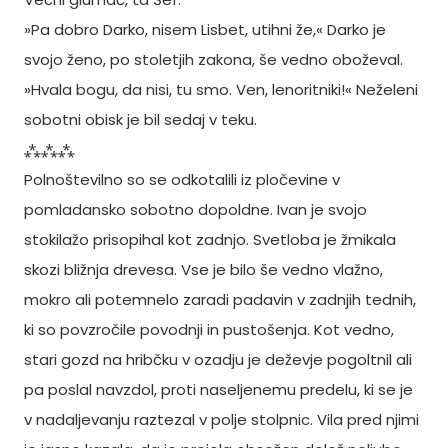
»Pa dobro Darko, nisem Lisbet, utihni že,« Darko je
svojo ženo, po stoletjih zakona, še vedno oboževal.
»Hvala bogu, da nisi, tu smo. Ven, lenoritniki!« Neželeni
sobotni obisk je bil sedaj v teku.
⁂⁂⁂
Polnoštevilno so se odkotalili iz pločevine v
pomladansko sobotno dopoldne. Ivan je svojo
stokilažo prisopihal kot zadnjo. Svetloba je žmikala
skozi bližnja drevesa. Vse je bilo še vedno vlažno,
mokro ali potemnelo zaradi padavin v zadnjih tednih,
ki so povzročile povodnji in pustošenja. Kot vedno,
stari gozd na hribčku v ozadju je deževje pogoltnil ali
pa poslal navzdol, proti naseljenemu predelu, ki se je
v nadaljevanju raztezal v polje stolpnic. Vila pred njimi