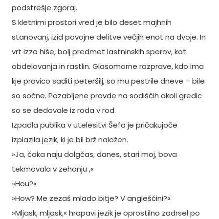
podstrešje zgoraj.
S kletnimi prostori vred je bilo deset majhnih
stanovanj, izid povojne delitve večjih enot na dvoje. In
vrt izza hiše, bolj predmet lastninskih sporov, kot
obdelovanja in rastlin. Glasomorne razprave, kdo ima
kje pravico saditi peteršilj, so mu pestrile dneve – bile
so sočne. Pozabljene pravde na sodiščih okoli gredic
so se dedovale iz roda v rod.
Izpadla publika v utelesitvi Šefa je pričakujoče
izplazila jezik; ki je bil brž naložen.
»Ja, čaka naju dolgčas; danes, stari moj, bova
tekmovala v zehanju ,«
»Hou?«
»How? Me zezaš mlado bitje? V angleščini?«
»Mljask, mljask,« hrapavi jezik je oprostilno zadrsel po