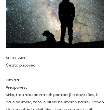
ŠEF IN IVAN
Četrta pripoved
Dimitra
Predpovest
Mrka, trda roka preminulih pomladi ji je davila čas, ki
ga je še imela, zato je hitela neumorno naprej. Zraven
blatne poti je bil skrit Njen vhod, samo najti, najti