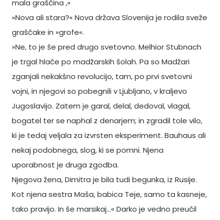
mala graščina ,«
»Nova ali stara?« Nova država Slovenija je rodila sveže
graščake in »grofe«.
»Ne, to je še pred drugo svetovno. Melhior Stubnach
je trgal hlače po madžarskih šolah. Pa so Madžari
zganjali nekakšno revolucijo, tam, po prvi svetovni
vojni, in njegovi so pobegnili v Ljubljano, v kraljevo
Jugoslavijo. Zatem je garal, delal, dedoval, vlagal,
bogatel ter se naphal z denarjem; in zgradil tole vilo,
ki je tedaj veljala za izvrsten eksperiment. Bauhaus ali
nekaj podobnega, slog, ki se pomni. Njena
uporabnost je druga zgodba.
Njegova žena, Dimitra je bila tudi begunka, iz Rusije.
Kot njena sestra Maša, babica Teje, samo ta kasneje,
tako pravijo. In še marsikaj…« Darko je vedno preučil