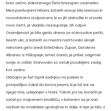
brez večno zlakotenega Šefa brezupen osamelec.
Med predvojnimi hišami, katerih ena je bila Ivanova in
novodobnimi stolpnicami, ki so jih obkrožile in stvorile
novo četrt, je vladalo nezaupanje, tih odpor.
Osamljenost je bila geslo dneva za stanovalce petih,
šestih ulic, iz katerih so mestni načrtovalci skrojili
nehoteni geto sredi štrlečnikov. Župan, čistokrvni
Albanec iz Piškopeje, Ismet Danići, je prišel, odgrmel
svoje, in odšel. Stanovalci so ostali pozabljeni; zadaj.
Kot vedno.
Običajno je Šef lopnil zadnjico na parket in
potrpežljivo čakal do konca pesmi, ki je bil, kar se
njega tiče, udejanjen v hrani. Tokrat pa ne, koračiti je
začel po majcenem bivališču, v katerem se je Ivan
razživel do invalidske upokojitve in dalje. In kjer je bilo, z