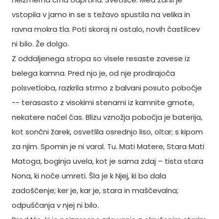
vstopila v jamo in se s težavo spustila na velika in
ravna mokra tla. Poti skoraj ni ostalo, novih častilcev
ni bilo. Že dolgo.
Z oddaljenega stropa so visele resaste zavese iz
belega kamna. Pred njo je, od nje prodirajoča
polsvetloba, razkrila strmo z balvani posuto pobočje
-- terasasto z visokimi stenami iz kamnite gmote,
nekatere načel čas. Blizu vznožja pobočja je baterija,
kot sončni žarek, osvetlila osrednjo liso, oltar; s kipom
za njim. Spomin je ni varal. Tu. Mati Matere, Stara Mati
Matoga, boginja uvela, kot je sama zdaj – tista stara
Nona, ki noče umreti. Šla je k Njej, ki bo dala
zadoščenje; ker je, kar je, stara in maščevalna;
odpuščanja v njej ni bilo.