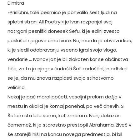
Dimitra
»Prisluhni, tole pesmico je pohvalilo šest ljudi na
spletni strani All Poetry!« je Ivan razpenjal svoj
natrgani pesniški donesek Šefu, ki je edini zvesto
poslušal njegove umotvore. No, morda je obvezni kos,
ki je sledil odobravanju vseeno igral svojo vlogo,
vendarle ... Ivanov jaz je bil zlakoten kar se občinstva
tiče; za to je njegov čudaški Šef zadoščal; in odhrkal
se je, da mu znova razplasti svojo stihotvorno
veličino.
Nekaj je pač moral početi, vesoljni prelom dežja v
mestu in okolici je komaj ponehal, po več dnevih. S
Šefom sta bila sama, kot zmerom. Ivan, dokazan
čemernež, ki je starostno prestopil Abrahama, živeč v
še starejši hiši na koncu novega predmestja, bi bil