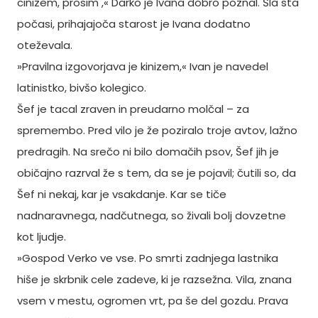
cinizem, prosim ,« Darko je Ivana dobro poznal. Šla sta
počasi, prihajajoča starost je Ivana dodatno
oteževala.
»Pravilna izgovorjava je kinizem,« Ivan je navedel
latinistko, bivšo kolegico.
Šef je tacal zraven in preudarno molčal – za
spremembo. Pred vilo je že poziralo troje avtov, lažno
predragih. Na srečo ni bilo domačih psov, Šef jih je
običajno razrval že s tem, da se je pojavil; čutili so, da
Šef ni nekaj, kar je vsakdanje. Kar se tiče
nadnaravnega, nadčutnega, so živali bolj dovzetne
kot ljudje.
»Gospod Verko ve vse. Po smrti zadnjega lastnika
hiše je skrbnik cele zadeve, ki je razsežna. Vila, znana
vsem v mestu, ogromen vrt, pa še del gozdu. Prava