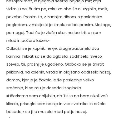
nesojeni mož, in njegova sestra, najdejo mir; kajti
vidim ju ne, čutim pa, miru za oba še ni. Izginila, molk,
pozaba. Prosim te, z zadnjim dihom, s poslednjim
pogledom, z mislijo, ki je kmalu ne bo, prosim, Matoga,
pomagaj. Tudi če je zločin star, naj bo krik o njem
mlad in požara lačen.«
Odkrušil se je kapnik, nekje, drugje zadonela dva
kamna. Trikrat so se tla oglasila, zadrhtela. Sveto
število, tri, prošnji je ugodeno. Globoko se je trikrat
priklonila, na kolenih, vstala in olajšano oddrsela nazaj,
domov, kjer jo je čakalo le še poslednje veliko
srečanje, ki se mu je dosedaj izogibala.
»Hčerkama sem obljubila, da Tiste ne bom nikoli več
klicala, prisegla sem na nje in vse svetnike. In držala
besedo,« se ji je muzalo med potjo nazaj.