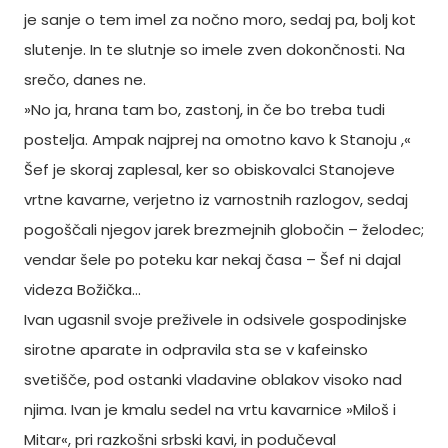
je sanje o tem imel za nočno moro, sedaj pa, bolj kot
slutenje. In te slutnje so imele zven dokončnosti. Na
srečo, danes ne.
»No ja, hrana tam bo, zastonj, in če bo treba tudi
postelja. Ampak najprej na omotno kavo k Stanoju ,«
Šef je skoraj zaplesal, ker so obiskovalci Stanojeve
vrtne kavarne, verjetno iz varnostnih razlogov, sedaj
pogoščali njegov jarek brezmejnih globočin – želodec;
vendar šele po poteku kar nekaj časa – Šef ni dajal
videza Božička…
Ivan ugasnil svoje preživele in odsivele gospodinjske
sirotne aparate in odpravila sta se v kafeinsko
svetišče, pod ostanki vladavine oblakov visoko nad
njima. Ivan je kmalu sedel na vrtu kavarnice »Miloš i
Mitar«, pri razkošni srbski kavi, in podučeval