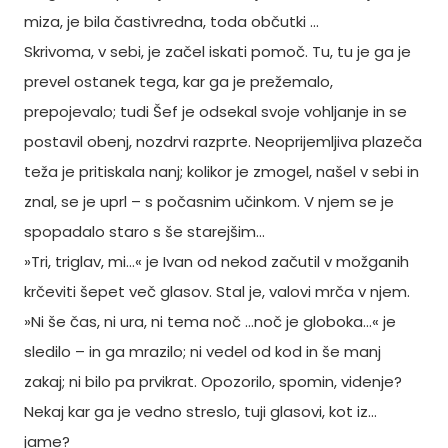
miza, je bila častivredna, toda občutki ...
Skrivoma, v sebi, je začel iskati pomoč. Tu, tu je ga je
prevel ostanek tega, kar ga je prežemalo,
prepojevalo; tudi Šef je odsekal svoje vohljanje in se
postavil obenj, nozdrvi razprte. Neoprijemljiva plazeča
teža je pritiskala nanj; kolikor je zmogel, našel v sebi in
znal, se je uprl – s počasnim učinkom. V njem se je
spopadalo staro s še starejšim…
»Tri, triglav, mi…« je Ivan od nekod začutil v možganih
krčeviti šepet več glasov. Stal je, valovi mrča v njem.
»Ni še čas, ni ura, ni tema noč …noč je globoka…« je
sledilo – in ga mrazilo; ni vedel od kod in še manj
zakaj; ni bilo pa prvikrat. Opozorilo, spomin, videnje?
Nekaj kar ga je vedno streslo, tuji glasovi, kot iz…
jame?