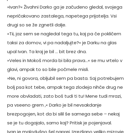
»Ivan?« Živahni Darko ga je začudeno gledal, svojega
nepričakovano zastalega, napetega prijatelja. Vsi
drugi so se že zgnetli dalje.
»Tii, jaz sem se nagledal tega tu, kaj pa če pokličem
taksi za domov, vi pa nadaljujte?« je Darku na glas
upal Ivan. Ta kraj je bil … bit brez dna.
»Veles in Mokoš morda bi bila prava…« se mu vrtelo v
glavi, ampak to so bile počrnele misli.
»Ne, ni govora, obljubil sem pa basta. Saj potrebujem
bolj psa kot tebe, ampak tega zlodeja nihče drug ne
more obvladati, zato boš tudi ti tu! Mene tudi mrazi,
pa vseeno grem ,« Darko je bil nevsakdanje
brezpogojen, kot da bi silil še samega sebe – nekaj
se je tu dogajalo, samo kaj? Pritisk je pojenjaval.
Ivan je malodušno šel naprej. Izrezljano veliko mizovje