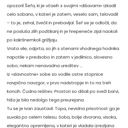
opozoril Šefa, ki je včasih s svojimi »dišavami« izkadil
celo sobano, v kateri je zatem, veselo sam, telovadil
– to je, zehal, žvečil in prebavljal. Šef se je odločil, da
ne posluša zlih podtikanj in je hrepeneče zijal naokoli
po kakršnemkoli grižljaju.
Vrata vile, odprta, so jih s stenami vhodnega hodnika
napotile v predsobo in zatem v jedilnico, slovesno
sobo; nekam nenavadna ureditev ...
Iz »slavnostne« sobe so vodile ostre stopnice
navpično navzgor, v prvo nadstropje in to na treh
koncih. Čudna rešitev. Prostori so dišali po sveži barvi,
hiša je bila nedolgo tega preurejana.
Tu se je Ivan zaustavil. Topa, nevidna prisotnost ga je
suvala po celem telesu. Soba, bolje dvorana, visoka,
elegantno opremljena, v kateri je vladala izrezljana