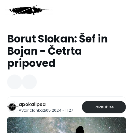
Borut Slokan: Šef in
Bojan - Četrta
pripoved
apokalipsa
Pridruži se
Avtor članka
2.05.2024 - 11:27