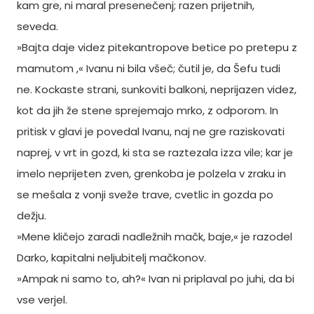
kam gre, ni maral presenečenj; razen prijetnih,
seveda.
»Bajta daje videz pitekantropove betice po pretepu z
mamutom ,« Ivanu ni bila všeč; čutil je, da Šefu tudi
ne. Kockaste strani, sunkoviti balkoni, neprijazen videz,
kot da jih že stene sprejemajo mrko, z odporom. In
pritisk v glavi je povedal Ivanu, naj ne gre raziskovati
naprej, v vrt in gozd, ki sta se raztezala izza vile; kar je
imelo neprijeten zven, grenkoba je polzela v zraku in
se mešala z vonji sveže trave, cvetlic in gozda po
dežju.
»Mene kličejo zaradi nadležnih mačk, baje,« je razodel
Darko, kapitalni neljubitelj mačkonov.
»Ampak ni samo to, ah?« Ivan ni priplaval po juhi, da bi
vse verjel.