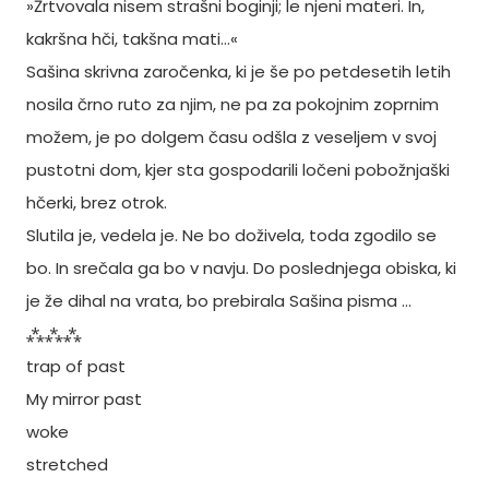
»Žrtvovala nisem strašni boginji; le njeni materi. In,
kakršna hči, takšna mati…«
Sašina skrivna zaročenka, ki je še po petdesetih letih
nosila črno ruto za njim, ne pa za pokojnim zoprnim
možem, je po dolgem času odšla z veseljem v svoj
pustotni dom, kjer sta gospodarili ločeni pobožnjaški
hčerki, brez otrok.
Slutila je, vedela je. Ne bo doživela, toda zgodilo se
bo. In srečala ga bo v navju. Do poslednjega obiska, ki
je že dihal na vrata, bo prebirala Sašina pisma …
⁂⁂⁂
trap of past
My mirror past
woke
stretched