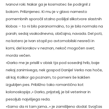
Ivanovi roki. Nakar ga je kosmatec še podrgnil z
bokom. Priliznjenec. Ki mu je v glavo namesto
pomembnih sporočil stalno pošiljal slikotvore slastnih
klobas – to ni bilo paranormalno, to je bila normala na
parah; sedaj vsakodnevna, običajna, navada. Del poti,
na katero je Ivan stopil po avtomobilski nesreči in
komi, del korakov v neznan, nekoč mogočen svet;
morda večen.
»Darko me je prisilil v obisk tja pod sosednji hrib, baje
nekaj zanimivega, nek gospod Danijel Verko nas hoče,
ali kaj. Kolikor ga poznam, to pomeni še kakšen
izgubljen pes. Približno tako romantično kot
kolonoskopija ,« Darko, prijatelj, je bil veterinar in
pesoljub najvišjega reda.
»Samo da ni tam jama…« je zamišljeno dodal. Svojčas