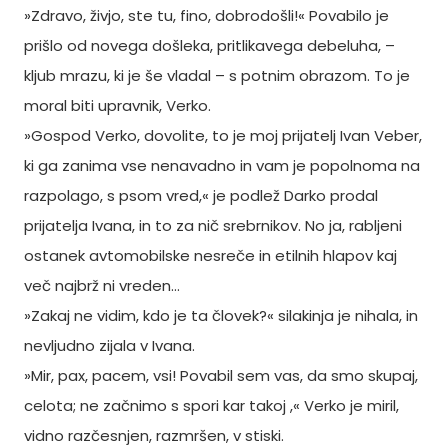
»Zdravo, živjo, ste tu, fino, dobrodošli!« Povabilo je
prišlo od novega došleka, pritlikavega debeluha, –
kljub mrazu, ki je še vladal – s potnim obrazom. To je
moral biti upravnik, Verko.
»Gospod Verko, dovolite, to je moj prijatelj Ivan Veber,
ki ga zanima vse nenavadno in vam je popolnoma na
razpolago, s psom vred,« je podlež Darko prodal
prijatelja Ivana, in to za nič srebrnikov. No ja, rabljeni
ostanek avtomobilske nesreče in etilnih hlapov kaj
več najbrž ni vreden…
»Zakaj ne vidim, kdo je ta človek?« silakinja je nihala, in
nevljudno zijala v Ivana.
»Mir, pax, pacem, vsi! Povabil sem vas, da smo skupaj,
celota; ne začnimo s spori kar takoj ,« Verko je miril,
vidno razčesnjen, razmršen, v stiski.