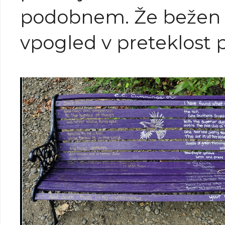
podobnem. Že bežen
vpogled v preteklost 
da med teoretiki ni so
glede opredelitve in 
teh dveh zvrsti. Sploš
znano je, da ime esej i
iz Michela de Montaig
je zaslovel po istoime
knjigi (