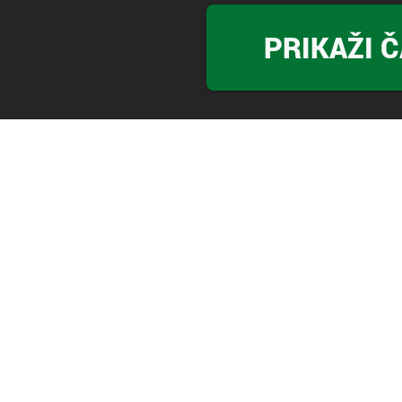
PRIKAŽI 
APOKALIPSA
Revija Apokalipsa
Vas zanima, kako v vsakdanu ves
čas prehitevamo ...
May 01, 2025