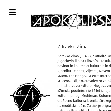
Zdravko Zima
Zdravko Zima (1948-) je študiral so
jugoslavistiko na Filozofski fakulte
novinar in kolumnist kulturnih in d
Vjesniku, Danasu, Vijencu, Novem li
»Most/The Bridge«, »Lettre Interna
»Cicero«. Bil je svetovalec za zal
ministrstvu za kulturo. Njegova z
»Zimske počitnice« je 15 let izhaja
kulturni prilogi Mediteran. Kolumn
družbeno-kulturna kronika široke
na eruditski način. Za tisk je pripra
avtorjev (Nedjeljko Fabrio, Irena V