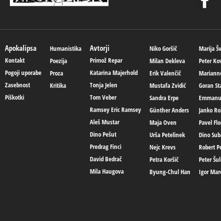
Apokalipsa
Avtorji
Humanistika
Niko Goršič
Marija Š
Kontakt
Primož Repar
Poezija
Milan Dekleva
Peter Ko
Pogoji uporabe
Katarina Majerhold
Proza
Erik Valenčič
Mariann
Zasebnost
Tonja Jelen
Kritika
Mustafa Zvidić
Goran St
Piškotki
Tom Veber
Sandra Erpe
Emmanue
Ramsey Eric Ramsey
Günther Anders
Janko Ro
Aleš Mustar
Maja Oven
Pavel Flo
Dino Pešut
Urša Petelinek
Dino Sub
Predrag Finci
Nejc Krevs
Robert Pe
David Bedrač
Petra Koršič
Peter Šul
Mila Haugova
Byung-Chul Han
Igor Mar