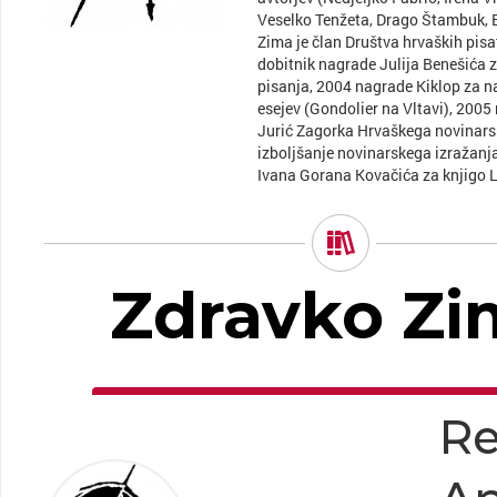
Veselko Tenžeta, Drago Štambuk, 
Zima je član Društva hrvaških pisat
dobitnik nagrade Julija Benešića z
pisanja, 2004 nagrade Kiklop za n
esejev (Gondolier na Vltavi), 2005
Jurić Zagorka Hrvaškega novinars
izboljšanje novinarskega izražanj
Ivana Gorana Kovačića za knjigo Lo
Zdravko Zi
Re