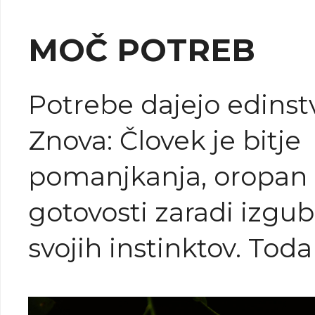
MOČ POTREB
Potrebe dajejo edinst
Znova: Človek je bitje
pomanjkanja, oropan
gotovosti zaradi izgu
svojih instinktov. Toda
izguba je obenem po