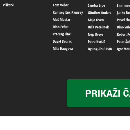
Piškotki
Tom Veber
Sandra Erpe
Emmanue
Ramsey Eric Ramsey
Günther Anders
Janko Ro
Aleš Mustar
Maja Oven
Pavel Flo
Dino Pešut
Urša Petelinek
Dino Sub
Predrag Finci
Nejc Krevs
Robert Pe
David Bedrač
Petra Koršič
Peter Šul
Mila Haugova
Byung-Chul Han
Igor Mar
PRIKAŽI 
APOKALIPSA