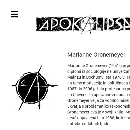
Marianne Gronemeyer
Marianne Gronemeyer (1941-) je p
diplomi iz sociologije na univerz
Mainzu in Bochumu leta 1976 v H
na temo motivacije in političnega 
1987 do 2006 je bila profesorica 
na Univerzi za uporabne znanosti
Gronemeyer velja za vodilno miselk
ukvarja s problematiko (ekonomske
Gronemeyerjeva je v svoji knjigi Moč
prvič objavljena leta 1988, kritizi
potrebe sodobnih ljudi.