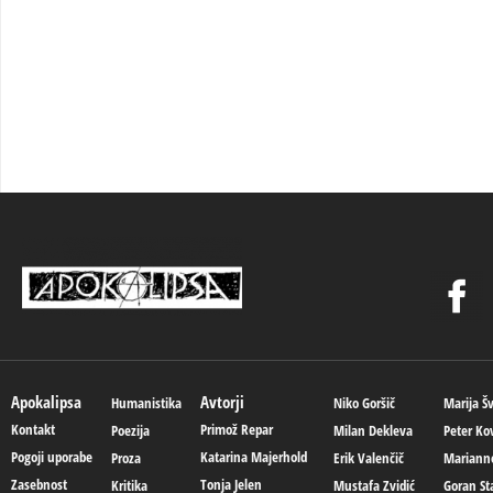
Apokalipsa
Avtorji
Humanistika
Niko Goršič
Marija Š
Kontakt
Primož Repar
Poezija
Milan Dekleva
Peter Ko
Pogoji uporabe
Katarina Majerhold
Proza
Erik Valenčič
Mariann
Zasebnost
Tonja Jelen
Kritika
Mustafa Zvidić
Goran St