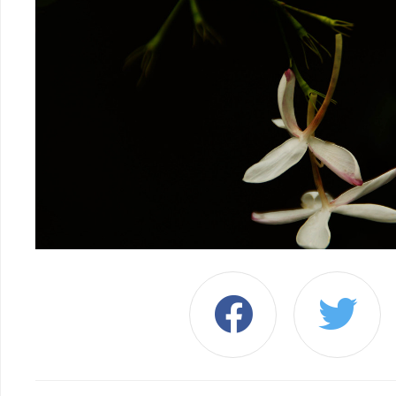
njegove svobode: m
ko se zanj izgublja
nevprašljivost tubiti , j
odrešen vnaprejšnje
določenosti in usmerit
odreja usodo vsakega
animalič