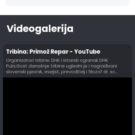
problematičnost, spregledati in ji dati lahkotne
oznake? Vprašanje ni samo retorično in odziv na
Družbeno poetiko, gre se za premiso, da je po
navadi vsaka stvar, ideja bila najprej del neke
Videogalerija
manjše skupine, da je lahko nato prešla v kaj »več«.
Tribina: Primož Repar - YouTube
Organizatori tribine: DHK i Istarski ogranak DHK
Pula.Gost današnje tribine ugledni je i nagrađivani
slovenski pjesnik, esejist, prevoditelj i filozof dr. sc...