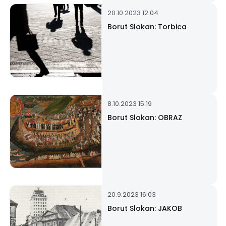
ki jih še pred soncem v zenitu prekriješ
Tisoč poljubov
20.10.2023 12:04
Potapljam se v milino,
Borut Slokan: Torbica
milino
8.10.2023 15:19
Borut Slokan: OBRAZ
20.9.2023 16:03
Borut Slokan: JAKOB