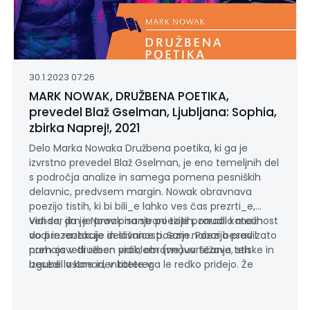
30.1.2023 07:26
MARK NOWAK, DRUŽBENA POETIKA,
prevedel Blaž Gselman, Ljubljana: Sophia,
zbirka Naprej!, 2021
Delo Marka Nowaka Družbena poetika, ki ga je
izvrstno prevedel Blaž Gselman, je eno temeljnih del
s področja analize in samega pomena pesniških
delavnic, predvsem margin. Nowak obravnava
poezijo tistih, ki bi bili_e lahko ves čas prezrti_e,
vendar jim je prav pisanje poezije ponudilo možnost
Vidi se, da je Nowak na strani tistih, zaradi katerih
do prezentacije in slišanosti. Sam nabor besedil
vodi in raziskuje delavnice poezije. Poezija prav zato
nam osvetli resen problem (ne)uvrščanja teh
prehaja v družben vidik; obravnava težave, stiske in
besedil v kanon, v katerega le redko pridejo. Že
izgube lastne identitete v
sama slovenska literatura ima s tem velike
pomisleke. Pa vendar – čemu dobro, odlično
literaturo, ki kaže na stiske, neetičnost in