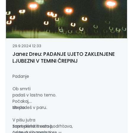
29.9.2024 12:33
Janez Dreu: PADANJE UJETO ZAKLENJENE
LJUBEZNI V TEMINI ČREPINJ
Padanje
Ob smrti
padaš v lastno temo.
Počakaj,
da padeš v paru.
Mreža
V pišu jutra
Smrt prehitiš samó,
zapredéna mreža podrhtava,
če te duša zapusti -
odseva v barvah zore —