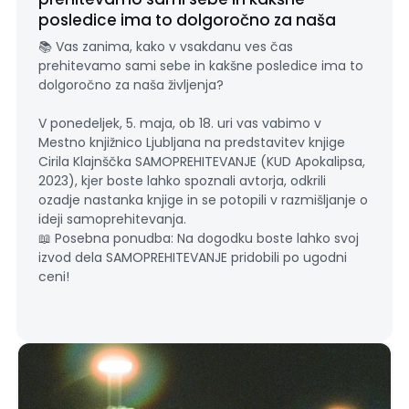
posledice ima to dolgoročno za naša
življenja?
📚 Vas zanima, kako v vsakdanu ves čas
prehitevamo sami sebe in kakšne posledice ima to
dolgoročno za naša življenja?
V ponedeljek, 5. maja, ob 18. uri vas vabimo v
Mestno knjižnico Ljubljana na predstavitev knjige
Cirila Klajnščka SAMOPREHITEVANJE (KUD Apokalipsa,
2023), kjer boste lahko spoznali avtorja, odkrili
ozadje nastanka knjige in se potopili v razmišljanje o
ideji samoprehitevanja.
📖 Posebna ponudba: Na dogodku boste lahko svoj
izvod dela SAMOPREHITEVANJE pridobili po ugodni
ceni!
Več na povezavi:
https://www.mklj.si/dogodek/novi-svetovni-nered-
ali-apokalipsa-zdaj/?
fbclid=IwY2xjawKAUAtleHRuA2FlbQIxMQBicmlkETBBcm1l
3GJoIzK6CAG72pz84M_7KVqYtjL60w_aem_Xqw4SmSQ7o