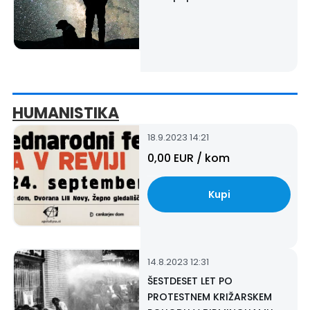
HUMANISTIKA
18.9.2023 14:21
20. Mednarodni festival
0,00
EUR /
kom
Revija v reviji
Kupi
14.8.2023 12:31
ŠESTDESET LET PO
PROTESTNEM KRIŽARSKEM