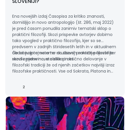
SLOVENIJI?
Ena novejših izdaj Časopisa za kritiko znanosti,
domišljijo in novo antropologijo (št. 286, maj 2022)
je pred časom ponudila zanimiv tematski sklop o
praktični filozofiji. Skozi prispevke avtorjev dobimo
tako vpogled v praktično filozofijo, kjer so se
predvsem v zadnjih štiridesetih letih in v aktualnem
obdobju interneta ter družbenih omrežij pojavile ter
Če se najprej ozremo na razvoj praktične filozofije
razvile njene nove oblike praks.
skozi zgodovino, sta etika in etično delovanje v
filozofski tradiciji že od njenih začetkov najvišji izraz
filozofske praktičnosti. Vse od Sokrata, Platona in
Aristotela, ko so se v antiki postavili temelji za
praktično filozofijo s preizpraševanji o krepostnem
2
vedenju, pravičnosti in ostalih etičnih načelih ter
praktičnemu sklepanju, ki bi vodili človekovo
ravnanje in odločanje, do razsvetljenstva v 17. in 18.
stoletju, kjer sta Immanuel Kant in John Stuart Mill
pomembno prispevala k moralni filozofiji. Filozofi
eksistence 19. in 20. stoletja, kot so