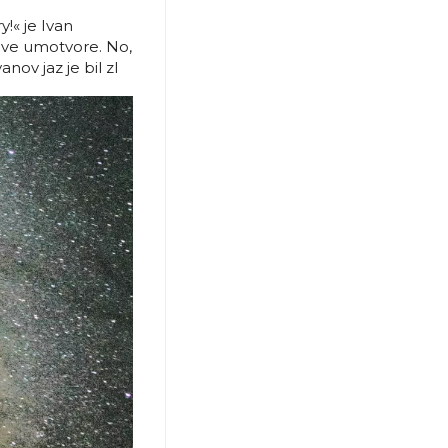
y!« je Ivan
gove umotvore. No,
anov jaz je bil zl