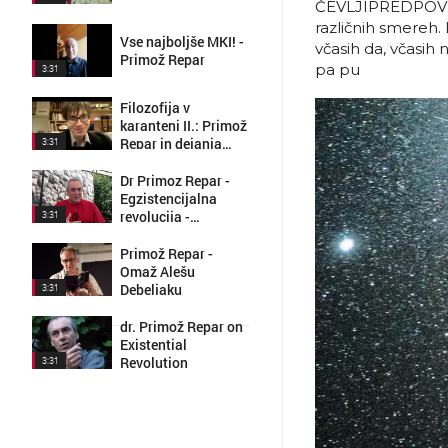
ČEVLJIPREDPOVESTL
različnih smereh. 
Vse najboljše MKI! -
včasih da, včasih 
Primož Repar
pa pu
3:31
Filozofija v
karanteni II.: Primož
Repar in dejanja
3:31
Apokalipse (28. 4.
2020)
Dr Primoz Repar -
Egzistencijalna
revolucija -
3:31
GPNS04E08
Primož Repar -
Omaž Alešu
Debeljaku
3:31
dr. Primož Repar on
Existential
Revolution
3:31
Primož Repar -
Subverzija u
savremenij
3:31