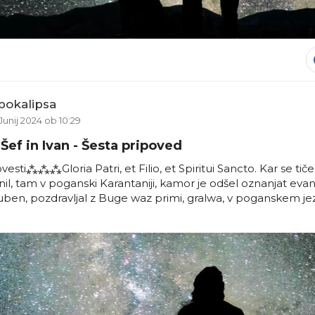
pokalipsa
Junij 2024 ob 10:29
Šef in Ivan - Šesta pripoved
ti⁂⁂⁂Gloria Patri, et Filio, et Spiritui Sancto. Kar se ti
nil, tam v poganski Karantaniji, kamor je odšel oznanjat evange
oljuben, pozdravljal z Buge waz primi, gralwa, v poganskem je