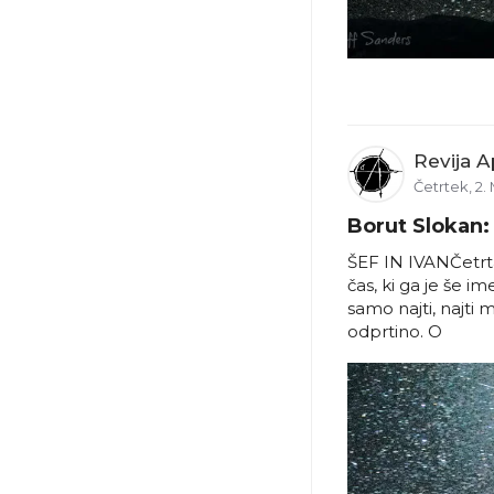
Revija A
Četrtek, 2. 
Borut Slokan: 
ŠEF IN IVANČetrta
čas, ki ga je še i
samo najti, najti 
odprtino. O