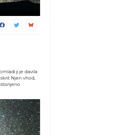
ladi ji je davila
 skrit Njen vhod,
 stisnjeno