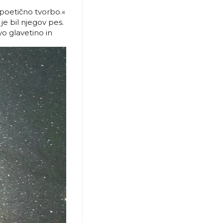
poetično tvorbo.«
je bil njegov pes.
vo glavetino in