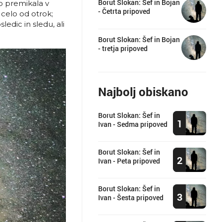
Borut Slokan: Šef in Bojan
o premikala v
- Četrta pripoved
 celo od otrok;
ledic in sledu, ali
Borut Slokan: Šef in Bojan
- tretja pripoved
Najbolj obiskano
Borut Slokan: Šef in
1
Ivan - Sedma pripoved
Borut Slokan: Šef in
2
Ivan - Peta pripoved
Borut Slokan: Šef in
3
Ivan - Šesta pripoved