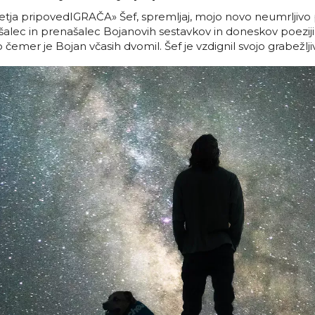
tja pripovedIGRAČA» Šef, spremljaj, mojo novo neumrljivo 
šalec in prenašalec Bojanovih sestavkov in doneskov poeziji 
 o čemer je Bojan včasih dvomil. Šef je vzdignil svojo grabežlji