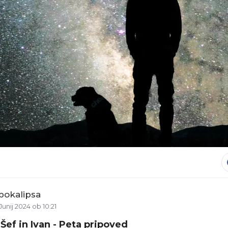
pokalipsa
Junij 2024 ob 10:21
Borut Slokan: Šef in Ivan - Peta pripoved