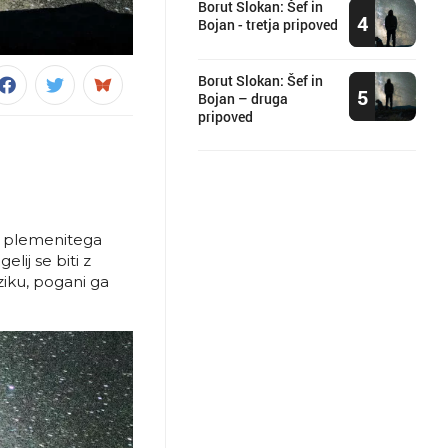
Borut Slokan: Šef in
4
Bojan - tretja pripoved
Borut Slokan: Šef in
5
Bojan – druga
pripoved
če plemenitega
lij se biti z
ziku, pogani ga