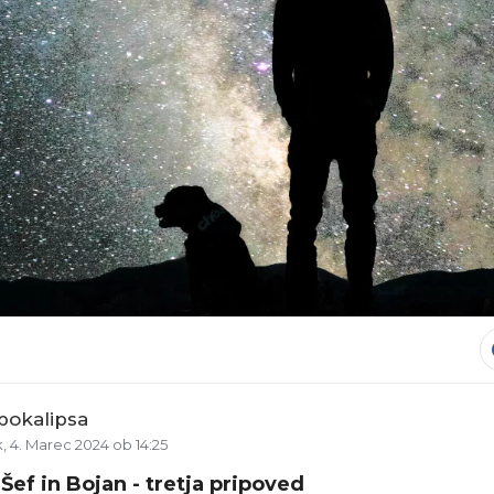
pokalipsa
 4. Marec 2024 ob 14:25
Šef in Bojan - tretja pripoved