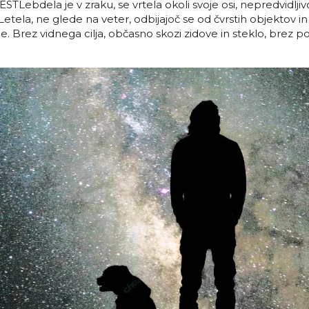
ebdela je v zraku, se vrtela okoli svoje osi, nepredvidljiv
Letela, ne glede na veter, odbijajoč se od čvrstih objektov in
ne. Brez vidnega cilja, občasno skozi zidove in steklo, brez pos