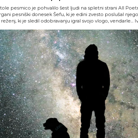
tole pesmico je pohvalilo šest ljudi na spletni strani All Poetr
trgani pesniški donesek Šefu, ki je edini zvesto poslušal nje
ženj, ki je sledil odobravanju igral svojo vlogo, vendarle... Iv