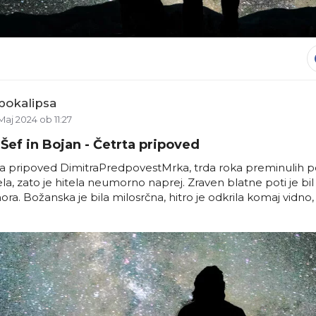
pokalipsa
Maj 2024 ob 11:27
Šef in Bojan - Četrta pripoved
 pripoved DimitraPredpovestMrka, trda roka preminulih pom
mela, zato je hitela neumorno naprej. Zraven blatne poti je bil
mora. Božanska je bila milosrčna, hitro je odkrila komaj vidno,